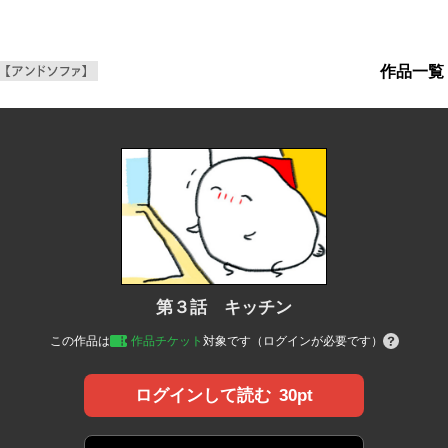
作品一覧
ンWeb増刊【アンドソファ】
第３話 キッチン
この作品は
作品チケット
対象です（ログインが必要です）
30pt
ログインして読む