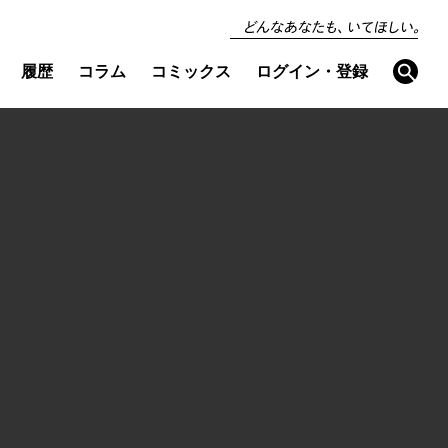
どんなあなたも、い
てほしい。
検
履歴
コラム
コミックス
ログイン・登録
索