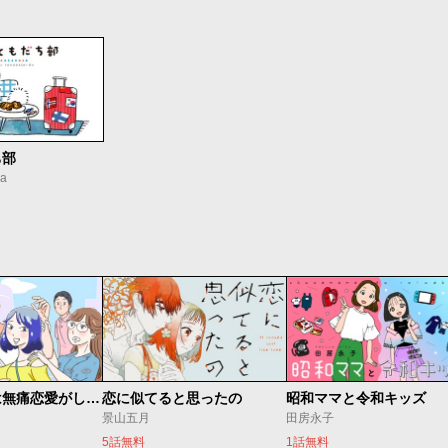
ち部
a
わたしたちは無痛恋愛がしたい 〜鍵垢女子と星屑男子とフェミおじさん〜
恋に似てると思ったの
昭和ママと令和キッズ
景山五月
田房永子
5話無料
1話無料