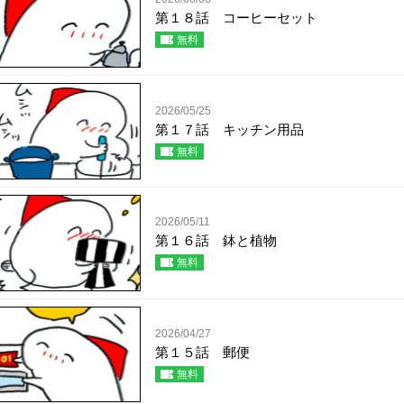
第１８話 コーヒーセット
無料
2026/05/25
第１７話 キッチン用品
無料
2026/05/11
第１６話 鉢と植物
無料
2026/04/27
第１５話 郵便
無料