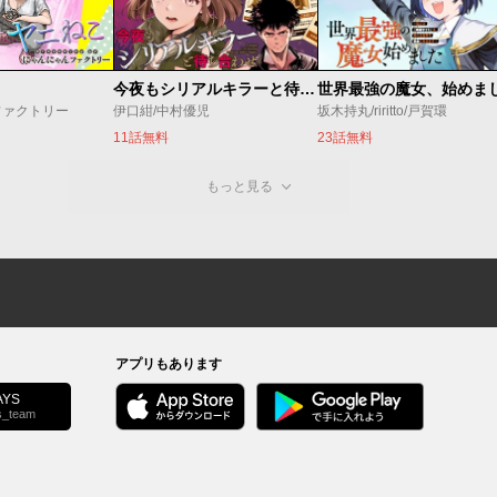
今夜もシリアルキラーと待ち合わせ
ファクトリー
伊口紺/中村優児
坂木持丸/riritto/戸賀環
11話無料
23話無料
もっと見る
アプリもあります
YS
s_team