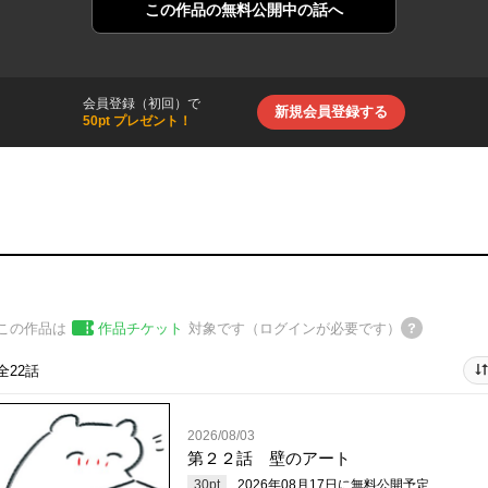
この作品の
無料公開中の話へ
会員登録（初回）で
新規会員登録する
50pt プレゼント！
この作品は
作品チケット
対象です（ログインが必要です）
全22話
2026/08/03
第２２話 壁のアート
30
pt
2026年08月17日
に無料公開予定