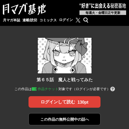
毎週火・金曜日正午更新
月マガ基地公式X
検索
ログイン
月マガ本誌
連載/読切
コミックス
第６５話 魔人と戦ってみた
この作品は
作品チケット
対象です（ログインが必要です）
ログインして読む
130pt
この作品の
無料公開中の話へ