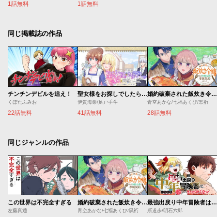
1話無料
1話無料
同じ掲載誌の作品
チンチンデビルを追え！
聖女様をお探しでしたら妹で間違いありません。さあどうぞお連れください、今すぐ。
婚約破棄された飯炊き令嬢の私は冷酷公爵と専属契約しました～ですが胃袋を掴んだ結果、冷たかった公爵様がどんどん優しくなっています～
くぼたふみお
伊賀海栗/足戸手斗
青空あかな/七福あくび/黒裄
22話無料
41話無料
28話無料
同じジャンルの作品
この世界は不完全すぎる
婚約破棄された飯炊き令嬢の私は冷酷公爵と専属契約しました～ですが胃袋を掴んだ結果、冷たかった公爵様がどんどん優しくなっています～
最強出戻り中年冒険者は、今さら命なんてかけたくない
左藤真通
青空あかな/七福あくび/黒裄
斯道歩/明石六郎