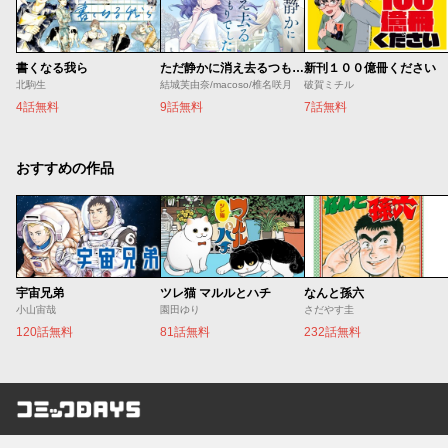
書くなる我ら
ただ静かに消え去るつもりでした
新刊１００億冊ください
北駒生
結城芙由奈/macoso/椎名咲月
破賀ミチル
4話無料
9話無料
7話無料
おすすめの作品
宇宙兄弟
ツレ猫 マルルとハチ
なんと孫六
小山宙哉
園田ゆり
さだやす圭
120話無料
81話無料
232話無料
コミックDAYS