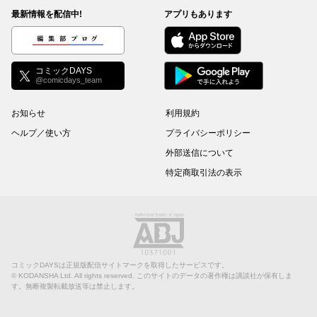
最新情報を配信中!
アプリもあります
編集部ブログ
コミックDAYS
@comicdays_team
お知らせ
利用規約
ヘルプ／使い方
プライバシーポリシー
外部送信について
特定商取引法の表示
コミックDAYSは正規版配信サイトマークを取得したサービスです。
©
KODANSHA Ltd.
All rights reserved. このサイトのデータの著作権は講談社が保有しま
す。無断複製転載放送等は禁止します。