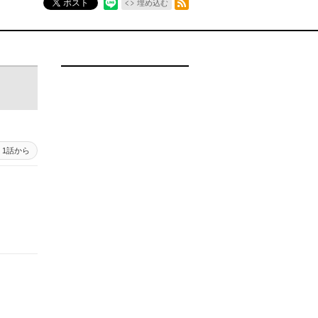
ポスト
埋め込む
1話から