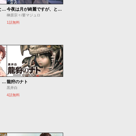
今夜は月が綺麗ですが、とりあえず死ね －last－
今夜は月が綺麗ですが、とりあえず死ね
榊原宗々/要マジュロ
1話無料
最強出戻り中年冒険者は、今さら命なんてかけたくない
龍狩のナト
黒井白
4話無料