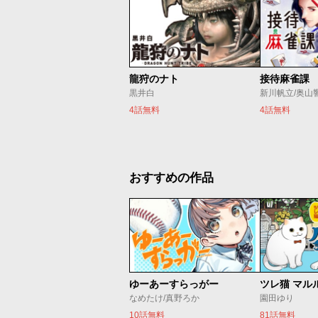
龍狩のナト
接待麻雀課
黒井白
新川帆立/奥山
4話無料
4話無料
おすすめの作品
ゆーあーすらっがー
ツレ猫 マル
なめたけ/真野ろか
園田ゆり
10話無料
81話無料