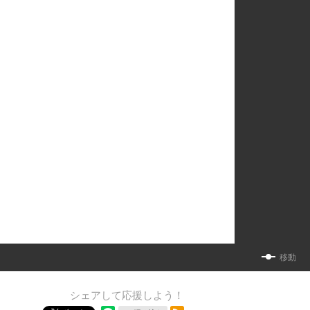
移動
シェアして応援しよう！
RSSフィード