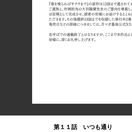
第１１話 いつも通り