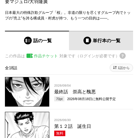
要マジュロ
/
大羽隆廣
日本最大の特殊詐欺グループ「桜」。非道の限りを尽くすグループ内でトッ
プの”売上”を誇る構成員・村虎が持つ、もう一つの目的は――。
話の一覧
単行本
の一覧
この作品は
作品チケット
対象です（ログインが必要です）
全18話
1話から
2026/08/04
最終話 崇高と醜悪
70
pt
2026年08月18日
に無料公開予定
2026/06/30
第１２話 誕生日
無料