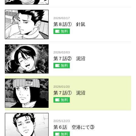
2026/02/17
第８話① 針鼠
無料
2026/02/03
第７話② 泥沼
無料
2026/01/20
第７話① 泥沼
無料
2025/12/23
第６話 空港にて③
無料