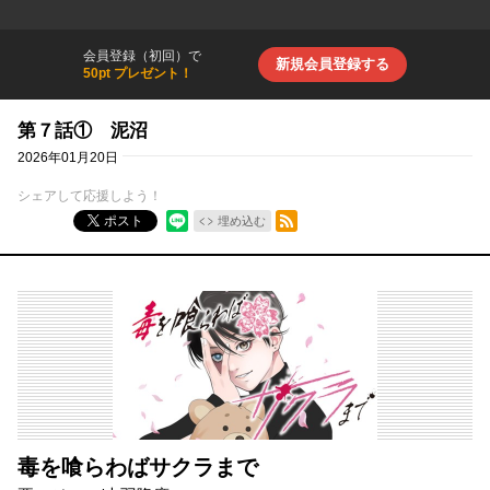
会員登録（初回）で
新規会員登録する
50pt プレゼント！
第７話① 泥沼
2026年01月20日
シェアして応援しよう！
RSSフィード
ポスト
埋め込む
毒を喰らわばサクラまで