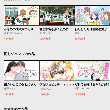
かもめの北欧家づくり
君と宇宙を歩くために
わたしたちは無痛恋愛がしたい 〜鍵垢女子と星屑男子とフェミおじさん〜
週末北欧部chika
泥ノ田犬彦
瀧波ユカリ
4話無料
10話無料
5話無料
同じジャンルの作品
僕のいとこのおねえさん
ぴちぴちピッチ ａｑｕａ
だれでも抱けるキミが好き
春野ユキト
花森ぴんく
武田スーパー
8話無料
1話無料
6話無料
おすすめの作品