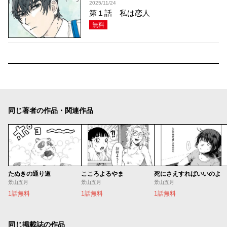
2025/11/24
第１話 私は恋人
無料
同じ著者の作品・関連作品
たぬきの通り道
こころよるやま
死にさえすればいいのよ
景山五月
景山五月
景山五月
1話無料
1話無料
1話無料
同じ掲載誌の作品