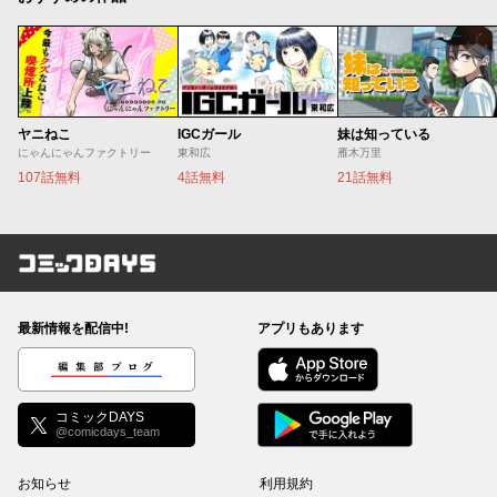
ヤニねこ
IGCガール
妹は知っている
にゃんにゃんファクトリー
東和広
雁木万里
107話無料
4話無料
21話無料
コミックDAYS
最新情報を配信中!
アプリもあります
編集部ブログ
コミックDAYS
@comicdays_team
お知らせ
利用規約