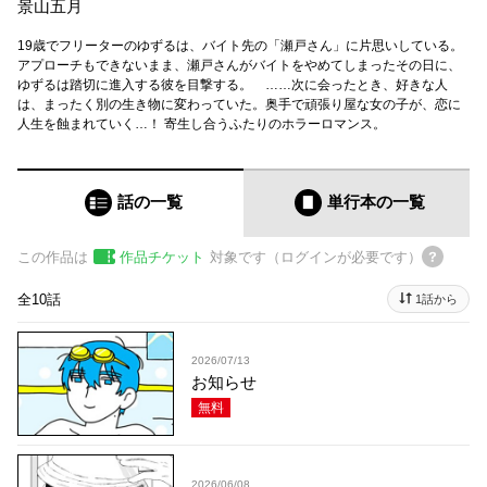
景山五月
19歳でフリーターのゆずるは、バイト先の「瀬戸さん」に片思いしている。
アプローチもできないまま、瀬戸さんがバイトをやめてしまったその日に、
ゆずるは踏切に進入する彼を目撃する。 ……次に会ったとき、好きな人
は、まったく別の生き物に変わっていた。奥手で頑張り屋な女の子が、恋に
人生を蝕まれていく…！ 寄生し合うふたりのホラーロマンス。
話の一覧
単行本
の一覧
この作品は
作品チケット
対象です（ログインが必要です）
全10話
1話から
2026/07/13
お知らせ
無料
2026/06/08