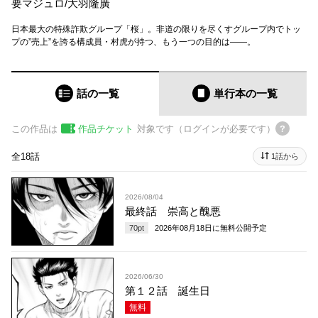
要マジュロ
/
大羽隆廣
日本最大の特殊詐欺グループ「桜」。非道の限りを尽くすグループ内でトッ
プの”売上”を誇る構成員・村虎が持つ、もう一つの目的は――。
話の一覧
単行本
の一覧
この作品は
作品チケット
対象です（ログインが必要です）
全18話
1話から
2026/08/04
最終話 崇高と醜悪
70
pt
2026年08月18日
に無料公開予定
2026/06/30
第１２話 誕生日
無料