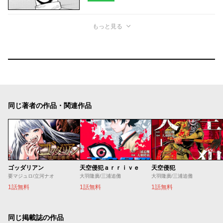
もっと見る
同じ著者の作品・関連作品
ゴッダリアン
天空侵犯ａｒｒｉｖｅ
天空侵犯
要マジュロ/立河ナオ
大羽隆廣/三浦追儺
大羽隆廣/三浦追儺
1話無料
1話無料
1話無料
同じ掲載誌の作品