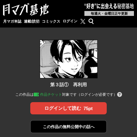
毎週火・金曜日正午更新
月マガ基地公式X
検索
ログイン
月マガ本誌
連載/読切
コミックス
第３話① 再利用
この作品は
作品チケット
対象です（ログインが必要です）
ログインして読む
75pt
この作品の
無料公開中の話へ