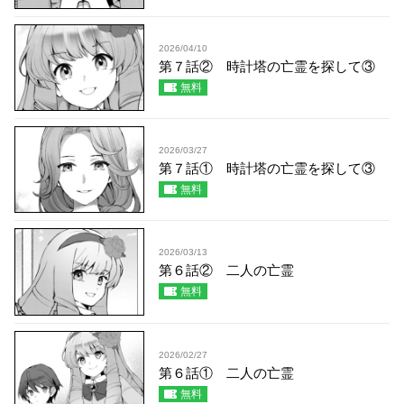
2026/04/10
第７話② 時計塔の亡霊を探して③
無料
2026/03/27
第７話① 時計塔の亡霊を探して③
無料
2026/03/13
第６話② 二人の亡霊
無料
2026/02/27
第６話① 二人の亡霊
無料