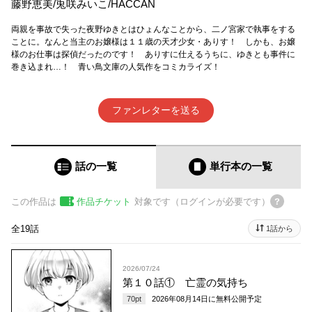
藤野恵美
/
兎咲みいこ
/
HACCAN
両親を事故で失った夜野ゆきとはひょんなことから、二ノ宮家で執事をする
ことに。なんと当主のお嬢様は１１歳の天才少女・ありす！ しかも、お嬢
様のお仕事は探偵だったのです！ ありすに仕えるうちに、ゆきとも事件に
巻き込まれ…！ 青い鳥文庫の人気作をコミカライズ！
ファンレターを送る
話の一覧
単行本
の一覧
この作品は
作品チケット
対象です（ログインが必要です）
全19話
1話から
2026/07/24
第１０話① 亡霊の気持ち
70
pt
2026年08月14日
に無料公開予定