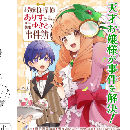
詳細ページへのリンク