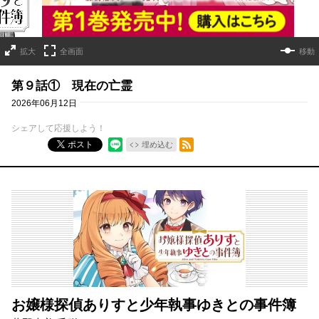
拡大
全画面
移動
第９話① 現在の亡霊
2026年06月12日
シェアして応援しよう！
RSSフィード
ポスト
埋め込む
お嬢様探偵ありすと少年執事ゆきとの事件簿