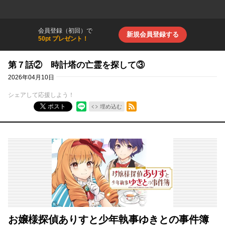
会員登録（初回）で
新規会員登録する
50pt プレゼント！
第７話② 時計塔の亡霊を探して③
2026年04月10日
シェアして応援しよう！
RSSフィード
ポスト
埋め込む
お嬢様探偵ありすと少年執事ゆきとの事件簿