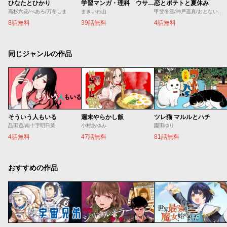
ひなたとひかり
学習マンガ・理科 ウサウサ！
恋とポテトと夏休み
高杉六花/べあろ/万冬しま
まきいわ山
甲斐冬雪/神戸遥真/おとないちあき
8話無料
39話無料
4話無料
同じジャンルの作品
そういう人もいる
週末やらかし飯
ツレ猫 マルルとハチ
品田遊/南十字明日菜
小村あゆみ
園田ゆり
4話無料
47話無料
81話無料
おすすめの作品