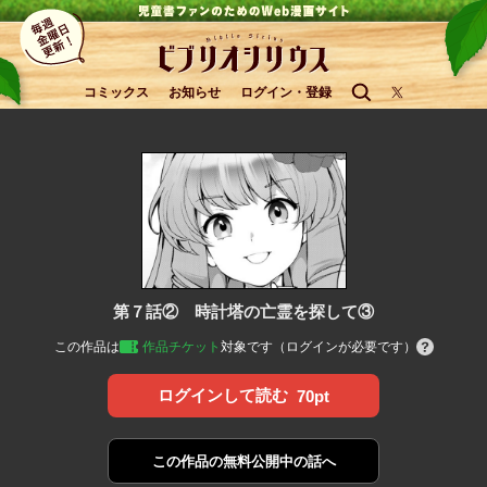
コミックス
お知らせ
ログイン・登録
第７話② 時計塔の亡霊を探して③
この作品は
作品チケット
対象です（ログインが必要です）
ログインして読む
70pt
この作品の
無料公開中の話へ