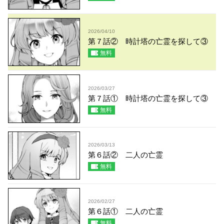
2026/04/10
第７話② 時計塔の亡霊を探して③
無料
2026/03/27
第７話① 時計塔の亡霊を探して③
無料
2026/03/13
第６話② 二人の亡霊
無料
2026/02/27
第６話① 二人の亡霊
無料