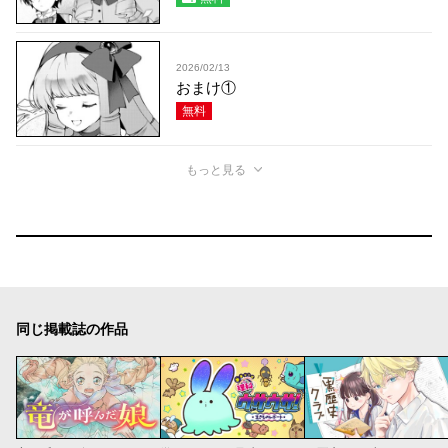
2026/02/13
おまけ①
無料
もっと見る
同じ掲載誌の作品