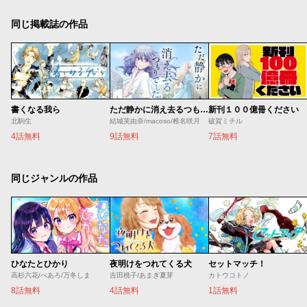
同じ掲載誌の作品
書くなる我ら
ただ静かに消え去るつもりでした
新刊１００億冊ください
北駒生
結城芙由奈/macoso/椎名咲月
破賀ミチル
4話無料
9話無料
7話無料
同じジャンルの作品
ひなたとひかり
夜明けをつれてくる犬
セットマッチ！
高杉六花/べあろ/万冬しま
吉田桃子/あまぎ夏芽
カトウコトノ
8話無料
4話無料
1話無料