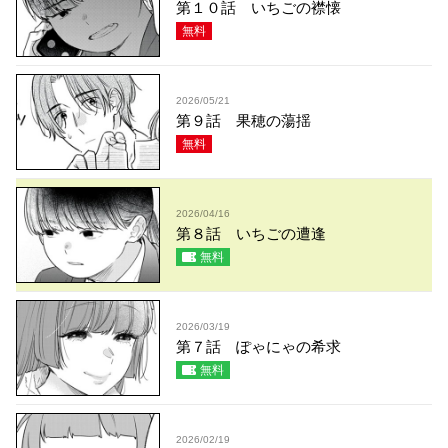
第１０話 いちごの襟懐
無料
2026/05/21
第９話 果穂の蕩揺
無料
2026/04/16
第８話 いちごの遭逢
無料
2026/03/19
第７話 ぽゃにゃの希求
無料
2026/02/19