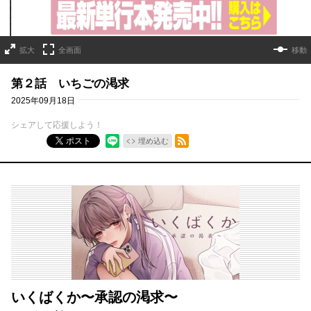
拡大
全画面
移動
第２話 いちごの渇求
2025年09月18日
シェアして応援しよう！
RSSフィード
ポスト
埋め込む
いくばくか〜承認の渇求〜