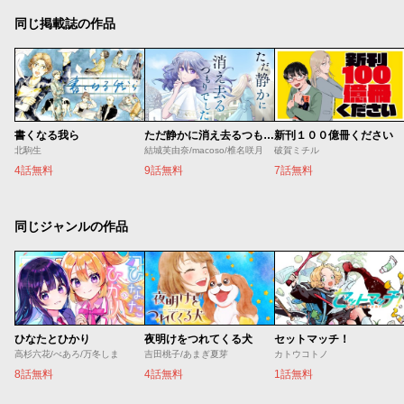
同じ掲載誌の作品
書くなる我ら
ただ静かに消え去るつもりでした
新刊１００億冊ください
北駒生
結城芙由奈/macoso/椎名咲月
破賀ミチル
4話無料
9話無料
7話無料
同じジャンルの作品
ひなたとひかり
夜明けをつれてくる犬
セットマッチ！
高杉六花/べあろ/万冬しま
吉田桃子/あまぎ夏芽
カトウコトノ
8話無料
4話無料
1話無料