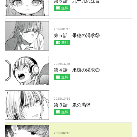
第６話 九十九の立言
無料
2026/01/15
第５話 果穂の渇求③
無料
2025/11/20
第４話 果穂の渇求②
無料
2025/10/16
第３話 累の渇求
無料
2025/09/18