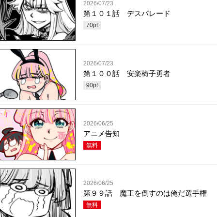
2026/07/23
第１０１話 デスパレード
70
pt
2026/07/23
第１００話 安楽椅子勇者
90
pt
2026/06/25
アニメ告知
無料
2026/06/25
第９９話 魔王を倒すのは俺だ選手権
無料