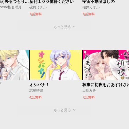
ただ静かに消え去るつもりでした
新刊１００億冊ください
宇宙不動産ほしの
coso/椎名咲月
破賀ミチル
稲井カオル
7話無料
7話無料
もっと見る
ブ
オシバナ！
志摩時緒
田島みみ
4話無料
7話無料
もっと見る