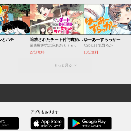
ルとハチ
追放されたチート付与魔術師は気ままなセカンドライフを謳歌する。 ～俺は武器だけじゃなく、あらゆるものに『強化ポイント』を付与できるし、俺の意思でいつでも効果を解除できるけど、残った人たち大丈夫？～
ゆーあーすらっがー
業務用餅/六志麻あさ/ｋｉｓｕｉ
なめたけ/真野ろか
27話無料
10話無料
もっと見る
アプリもあります
YS
s_team