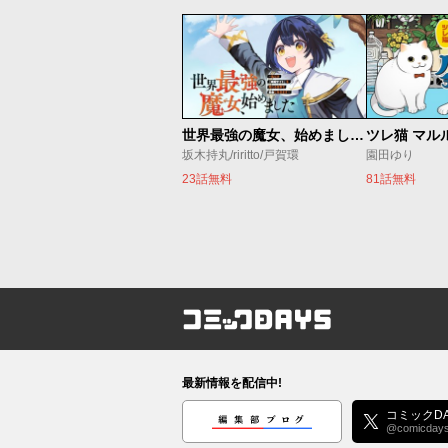
世界最強の魔女、始めました ～私だけ『攻略サイト』を見れる世界で自由に生きます～
ツレ猫 マル
坂木持丸/riritto/戸賀環
園田ゆり
23話無料
81話無料
コミックDAYS
最新情報を配信中!
編集部ブログ
コミックDA
@comicday