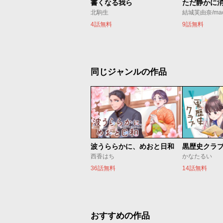
書くなる我ら
北駒生
結城芙由奈/ma
4話無料
9話無料
同じジャンルの作品
波うららかに、めおと日和
黒歴史クラ
西香はち
かなたるい
36話無料
14話無料
おすすめの作品