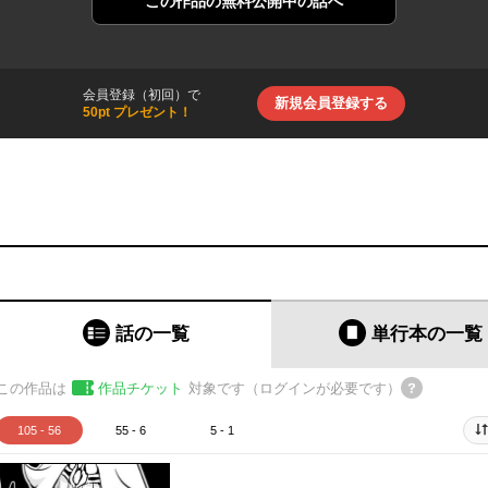
この作品の
無料公開中の話へ
会員登録（初回）で
新規会員登録する
50pt プレゼント！
話の一覧
単行本
の一覧
この作品は
作品チケット
対象です（ログインが必要です）
105 - 56
55 - 6
5 - 1