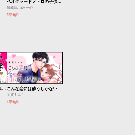
ベオグラードメトロの子供たち
隷蔵庫/山座一心
6話無料
執事に初夜をおあずけされてます。
こんな恋には酔うしかない
宇賀ミユキ
4話無料