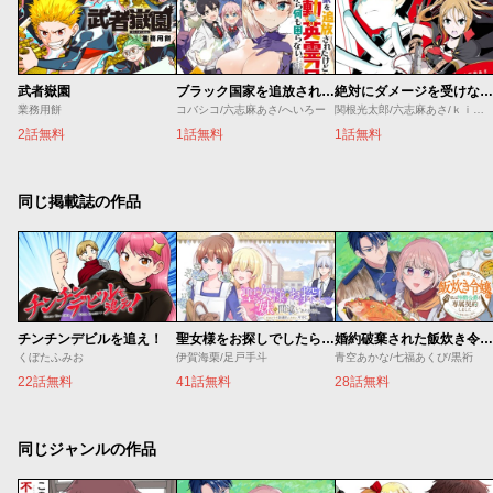
武者嶽園
ブラック国家を追放されたけど【全自動・英霊召喚】があるから何も困らない。
絶対にダメージを受けないスキルをもらったので、冒険者として無双してみる
業務用餅
コバシコ/六志麻あさ/へいろー
関根光太郎/六志麻あさ/ｋｉｓｕｉ
2話無料
1話無料
1話無料
同じ掲載誌の作品
チンチンデビルを追え！
聖女様をお探しでしたら妹で間違いありません。さあどうぞお連れください、今すぐ。
婚約破棄された飯炊き令嬢の私は冷酷公爵と専属契約しました～ですが胃袋を掴んだ結果、冷たかった公爵様がどんどん優しくなっています～
くぼたふみお
伊賀海栗/足戸手斗
青空あかな/七福あくび/黒裄
22話無料
41話無料
28話無料
同じジャンルの作品