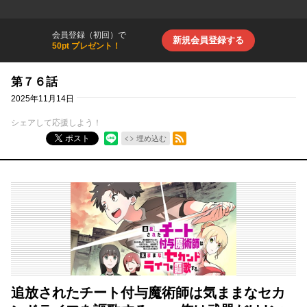
会員登録（初回）で
新規会員登録する
50pt プレゼント！
第７６話
2025年11月14日
シェアして応援しよう！
RSSフィード
ポスト
埋め込む
追放されたチート付与魔術師は気ままなセカ