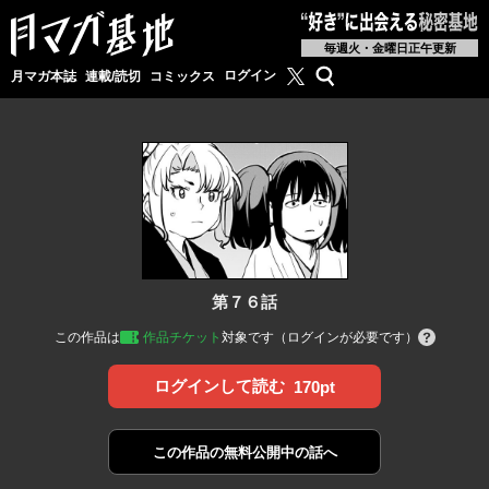
毎週火・金曜日正午更新
月マガ基地公式X
検索
ログイン
月マガ本誌
連載/読切
コミックス
第７６話
この作品は
作品チケット
対象です（ログインが必要です）
ログインして読む
170pt
この作品の
無料公開中の話へ