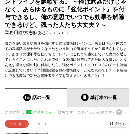
ンドライフを謳歌する。 ～俺は武器だけじゃ
なく、あらゆるものに『強化ポイント』を付
与できるし、俺の意思でいつでも効果を解除
できるけど、残った人たち大丈夫？～
業務用餅
/
六志麻あさ
/
ｋｉｓｕｉ
魔力を使い武器や防具を強化する強化魔術師レインは、ある日ギルド内の全
ての武器防具が十分強くなったという理由で所属ギルドから追放されてしま
う。あまりの理不尽な仕打ちに、レインはこれまで強化していた魔力を返し
てもらうことにした。これまで様々な装備に付与してきた膨大な魔力。とり
あえず適当な銅の剣に付与したら、強化ポイント＋１００００のチート装備
が誕生してしまい！？戦闘経験ゼロの魔術師が、どんなものでもチート装備
にできる魔法で新たな冒険者ライフを気ままに生きることに！！
話の一覧
単行本
の一覧
この作品は
作品チケット
対象です（ログインが必要です）
100 - 51
50 - 1
1話から