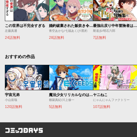
この世界は不完全すぎる
婚約破棄された飯炊き令嬢の私は冷酷公爵と専属契約しました～ですが胃袋を掴んだ結果、冷たかった公爵様がどんどん優しくなっています～
最強出戻り中年冒険者は、今さら命なんてかけたくない
左藤真通
青空あかな/七福あくび/黒裄
斯道歩/明石六郎
24話無料
28話無料
7話無料
おすすめの作品
宇宙兄弟
魔法少女リリカルなのは EXCEEDS
ヤニねこ
小山宙哉
都築真紀/川上修一
にゃんにゃんファクトリー
120話無料
5話無料
107話無料
コミックDAYS