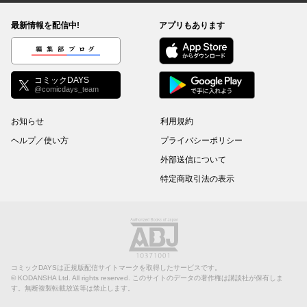
最新情報を配信中!
アプリもあります
編集部ブログ
コミックDAYS
@comicdays_team
お知らせ
利用規約
ヘルプ／使い方
プライバシーポリシー
外部送信について
特定商取引法の表示
コミックDAYSは正規版配信サイトマークを取得したサービスです。
©
KODANSHA Ltd.
All rights reserved. このサイトのデータの著作権は講談社が保有しま
す。無断複製転載放送等は禁止します。