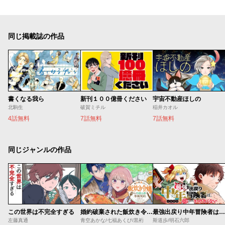
同じ掲載誌の作品
書くなる我ら
新刊１００億冊ください
宇宙不動産ほしの
北駒生
破賀ミチル
稲井カオル
4話無料
7話無料
7話無料
同じジャンルの作品
この世界は不完全すぎる
婚約破棄された飯炊き令嬢の私は冷酷公爵と専属契約しました～ですが胃袋を掴んだ結果、冷たかった公爵様がどんどん優しくなっています～
最強出戻り中年冒険者は、今さら命なんてかけたくない
左藤真通
青空あかな/七福あくび/黒裄
斯道歩/明石六郎