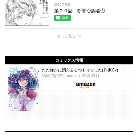
2026/04/02
第２０話 断罪否認者①
無料
もっと見る
コミックス情報
ただ静かに消え去るつもりでした(1) (KCx)
結城 芙由奈, macoso, 椎名 咲月