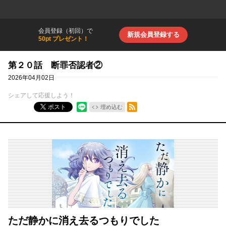
会員登録（初回）で
新規会員登録する
50pt プレゼント！
第２０話 断罪否認者②
2026年04月02日
シェアして応援しよう！
RSSフィード
ポスト
埋め込む
ただ静かに消え去るつもりでした