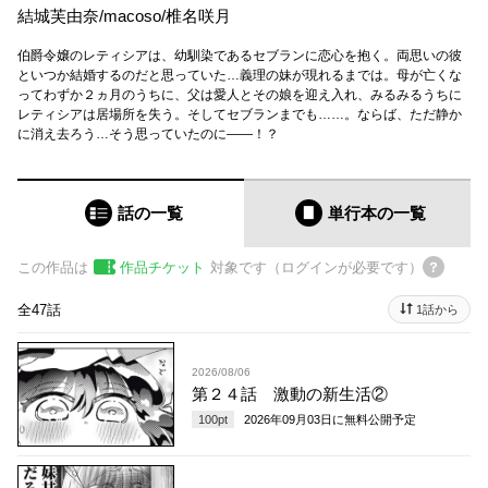
結城芙由奈
/
macoso
/
椎名咲月
伯爵令嬢のレティシアは、幼馴染であるセブランに恋心を抱く。両思いの彼
といつか結婚するのだと思っていた…義理の妹が現れるまでは。母が亡くな
ってわずか２ヵ月のうちに、父は愛人とその娘を迎え入れ、みるみるうちに
レティシアは居場所を失う。そしてセブランまでも……。ならば、ただ静か
に消え去ろう…そう思っていたのに――！？
話の一覧
単行本
の一覧
この作品は
作品チケット
対象です（ログインが必要です）
全47話
1話から
2026/08/06
第２４話 激動の新生活②
100
pt
2026年09月03日
に無料公開予定