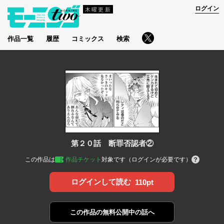
ログイン
木曜更新
作品一覧
履歴
コミックス
検索
第２０話 断罪否認者②
この作品は
作品チケット
対象です（ログインが必要です）
ログインして読む
110pt
この作品の
無料公開中の話へ