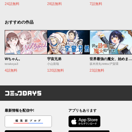
24話無料
28話無料
7話無料
おすすめの作品
Wちゃん。
宇宙兄弟
世界最強の魔女、始めました ～私だけ『攻略サイト』を見れる世界で自由に生きます～
terakoya3
小山宙哉
坂木持丸/riritto/戸賀環
4話無料
120話無料
23話無料
コミックDAYS
最新情報を配信中!
アプリもあります
編集部ブログ