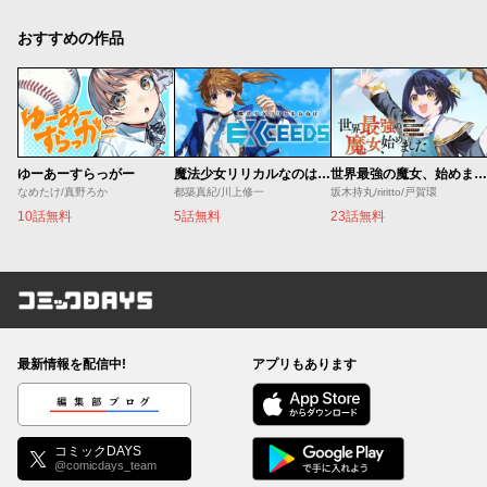
おすすめの作品
ゆーあーすらっがー
魔法少女リリカルなのは EXCEEDS
世界最強の魔女、始めました ～私だけ『攻略サイト』を見れる世界で自由に生きます～
なめたけ/真野ろか
都築真紀/川上修一
坂木持丸/riritto/戸賀環
10話無料
5話無料
23話無料
コミックDAYS
最新情報を配信中!
アプリもあります
編集部ブログ
コミックDAYS
@comicdays_team