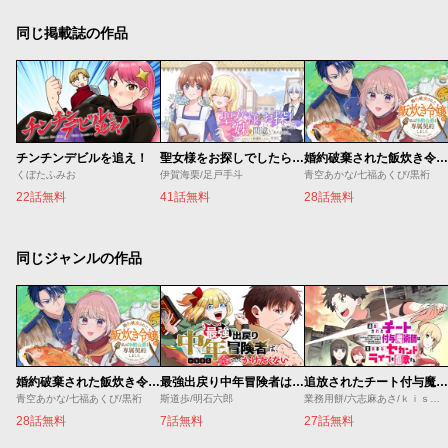
同じ掲載誌の作品
チンチンデビルを追え！
聖女様をお探しでしたら妹で間違いありません。さあどうぞお連れください、今すぐ。
婚約破棄された飯炊き令嬢の私は冷酷公爵と専属契約しました～ですが胃袋を掴んだ結果、冷たかった公爵様がどんどん優しくなっています～
くぼたふみお
伊賀海栗/足戸手斗
青空あかな/七福あくび/黒裄
22話無料
41話無料
28話無料
同じジャンルの作品
婚約破棄された飯炊き令嬢の私は冷酷公爵と専属契約しました～ですが胃袋を掴んだ結果、冷たかった公爵様がどんどん優しくなっています～
最強出戻り中年冒険者は、今さら命なんてかけたくない
追放されたチート付与魔術師は気ままなセカンドライフを謳歌する。 ～俺は武器だけじゃなく、あらゆるものに『強化ポイント』を付与できるし、俺の意思でいつでも効果を解除できるけど、残った人たち大丈夫？～
青空あかな/七福あくび/黒裄
斯道歩/明石六郎
業務用餅/六志麻あさ/ｋｉｓｕｉ
28話無料
7話無料
27話無料