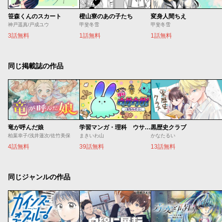
笹森くんのスカート
橙山寮のあの子たち
変身人間ちえ
神戸遥真/戸成ユウ
甲斐冬雪
甲斐冬雪
3話無料
1話無料
1話無料
同じ掲載誌の作品
竜が呼んだ娘
学習マンガ・理科 ウサウサ！
黒歴史クラブ
柏葉幸子/浅井蓮次/佐竹美保
まきいわ山
かなたるい
4話無料
39話無料
13話無料
同じジャンルの作品