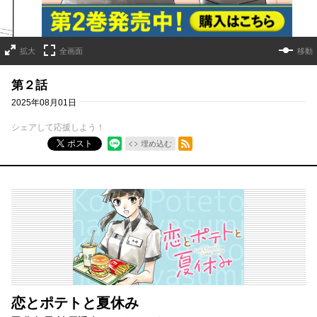
拡大
全画面
移動
第２話
2025年08月01日
シェアして応援しよう！
RSSフィード
ポスト
埋め込む
恋とポテトと夏休み