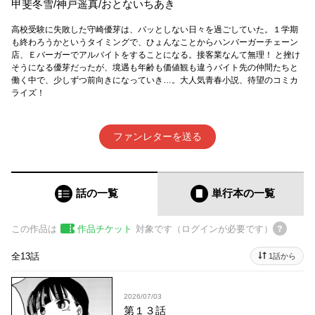
甲斐冬雪
/
神戸遥真
/
おとないちあき
高校受験に失敗した守崎優芽は、パッとしない日々を過ごしていた。１学期
も終わろうかというタイミングで、ひょんなことからハンバーガーチェーン
店、Ｅバーガーでアルバイトをすることになる。接客業なんて無理！ と挫け
そうになる優芽だったが、境遇も年齢も価値観も違うバイト先の仲間たちと
働く中で、少しずつ前向きになっていき…。大人気青春小説、待望のコミカ
ライズ！
ファンレターを送る
話の一覧
単行本
の一覧
この作品は
作品チケット
対象です（ログインが必要です）
全13話
1話から
2026/07/03
第１３話