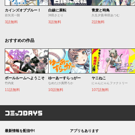
カインズオブブルー！
白線に展転
青麦と時鳥
岩矢滉一朗
沖田さとり
久生夕貴/和田あつむ
3話無料
3話無料
2話無料
おすすめの作品
ボールルームへようこそ
ゆーあーすらっがー
ヤニねこ
竹内友
なめたけ/真野ろか
にゃんにゃんファクトリー
11話無料
10話無料
107話無料
コミックDAYS
最新情報を配信中!
アプリもあります