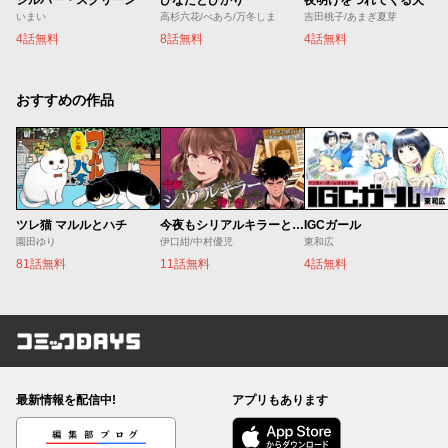
いまい
高杉六花/べあろ/万冬しま
吉田桃子/あまぎ夏芽
4話無料
8話無料
4話無料
おすすめの作品
ツレ猫 マルルとハチ
今夜もシリアルキラーと待ち合わせ
IGCガール
園田ゆり
伊口紺/中村優児
東和広
81話無料
11話無料
4話無料
コミックDAYS
最新情報を配信中!
アプリもあります
編集部ブログ