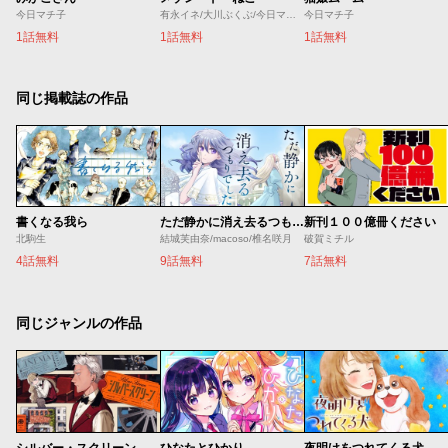
今日マチ子
有永イネ/大川ぶくぶ/今日マチ子/黒田硫黄/コンノトヒロ/櫻井エネルギー/桜井のりお/左藤真通/市丸いろは/真造圭伍/高浜寛/竹内佐千子/たむらあやこ/土塚理弘/中川いさみ/ひぐちにちほ/深谷ほる/藤沢カミヤ/松本救助/やまだないと/横山キムチ/はらだ
今日マチ子
1話無料
1話無料
1話無料
同じ掲載誌の作品
書くなる我ら
ただ静かに消え去るつもりでした
新刊１００億冊ください
北駒生
結城芙由奈/macoso/椎名咲月
破賀ミチル
4話無料
9話無料
7話無料
同じジャンルの作品
シルバー・スクリーン
ひなたとひかり
夜明けをつれてくる犬