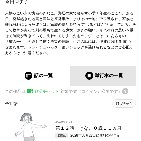
今日マチ子
人懐っこい赤ん坊猫のきなこ。海辺の家で暮らす小学１年生のここな。ある
日、突然起きた地震と津波と原発事故によりその土地に取り残され、家族と
離れ離れになった彼らは、家族の帰りを待って“おるすばん”を続けている。そ
して故郷を失って別の場所で生きる少女・さきの願い。それぞれの思いを乗
せて時間が過ぎていく。失われてしまったもの、ずっとそこにあるもの……
「猫の一生」を通して描く震災の物語。※この話には、津波に関する描写が
含まれます。フラッシュバック、強いショックを受けられるなどのご心配が
ある方はご注意ください。
話の一覧
単行本
の一覧
この作品は
作品チケット
対象です（ログインが必要です）
全12話
1話から
2026/07/23
第１２話 きなこ０歳１１ヵ月
130
pt
2026年08月27日
に無料公開予定