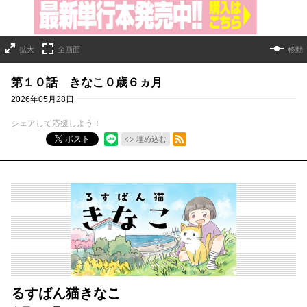
拡大
全画面
移動
第１０話 きなこ０歳６ヵ月
2026年05月28日
シェアして応援しよう！
RSSフィード
ポスト
埋め込む
るすばん猫きなこ