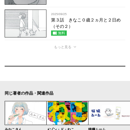
2025/09/25
第３話 きなこ０歳２ヵ月と２日め
（その２）
無料
もっと見る
同じ著者の作品・関連作品
みかこさん
メゾン・ド・ねこ
猫嬢ムーム