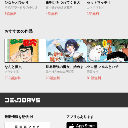
ひなたとひかり
夜明けをつれてくる犬
セットマッチ！
高杉六花/べあろ/万冬しま
吉田桃子/あまぎ夏芽
カトウコトノ
8話無料
4話無料
1話無料
おすすめの作品
なんと孫六
世界最強の魔女、始めました ～私だけ『攻略サイト』を見れる世界で自由に生きます～
ツレ猫 マルルとハチ
さだやす圭
坂木持丸/riritto/戸賀環
園田ゆり
232話無料
23話無料
81話無料
コミックDAYS
最新情報を配信中!
アプリもあります
編集部ブログ