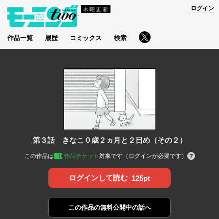
ログイン
木曜更新
作品一覧
履歴
コミックス
検索
第３話 きなこ０歳２ヵ月と２日め（その２）
この作品は
作品チケット
対象です（ログインが必要です）
ログインして読む
125pt
この作品の
無料公開中の話へ