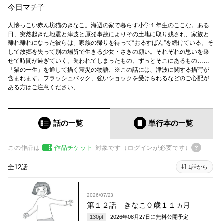
今日マチ子
人懐っこい赤ん坊猫のきなこ。海辺の家で暮らす小学１年生のここな。ある
日、突然起きた地震と津波と原発事故によりその土地に取り残され、家族と
離れ離れになった彼らは、家族の帰りを待って“おるすばん”を続けている。そ
して故郷を失って別の場所で生きる少女・さきの願い。それぞれの思いを乗
せて時間が過ぎていく。失われてしまったもの、ずっとそこにあるもの……
「猫の一生」を通して描く震災の物語。※この話には、津波に関する描写が
含まれます。フラッシュバック、強いショックを受けられるなどのご心配が
ある方はご注意ください。
話の一覧
単行本
の一覧
この作品は
作品チケット
対象です（ログインが必要です）
全12話
1話から
2026/07/23
第１２話 きなこ０歳１１ヵ月
130
pt
2026年08月27日
に無料公開予定