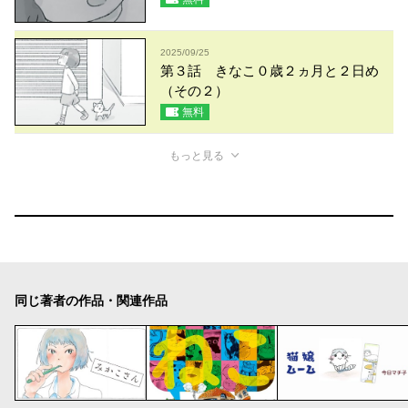
2025/09/25
第３話 きなこ０歳２ヵ月と２日め
（その２）
無料
もっと見る
同じ著者の作品・関連作品