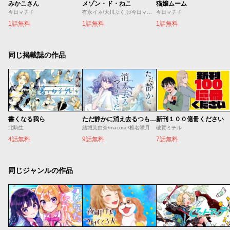
みかこさん
メゾン・ド・ねこ
猫嬢ムーム
今日マチ子
有永イネ/大川ぶくぶ/今日マチ子/黒田硫黄/コンノトヒロ/櫻井エネルギー/桜井のりお/左藤真通/市丸いろは/真造圭伍/高浜寛/竹内佐千子/たむらあやこ/土塚理弘/中川いさみ/ひぐちにちほ/深谷ほる/藤沢カミヤ/松本救助/やまだないと/横山キムチ/はらだ
今日マチ子
1話無料
1話無料
1話無料
同じ掲載誌の作品
書くなる我ら
ただ静かに消え去るつもりでした
新刊１００億冊ください
北駒生
結城芙由奈/macoso/椎名咲月
破賀ミチル
4話無料
9話無料
7話無料
同じジャンルの作品