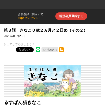
会員登録（初回）で
新規会員登録する
50pt プレゼント！
第３話 きなこ０歳２ヵ月と２日め（その２）
2025年09月25日
シェアして応援しよう！
RSSフィード
ポスト
埋め込む
るすばん猫きなこ