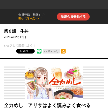
会員登録（初回）で
新規会員登録する
50pt プレゼント！
第８話 牛丼
2026年02月12日
シェアして応援しよう！
RSSフィード
ポスト
埋め込む
全力めし アリサはよく読みよく食べる