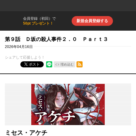
会員登録（初回）で
新規会員登録する
50pt プレゼント！
第９話 Ｄ坂の殺人事件２．０ Ｐａｒｔ３
2026年04月16日
シェアして応援しよう！
RSSフィード
ポスト
埋め込む
ミセス・アケチ