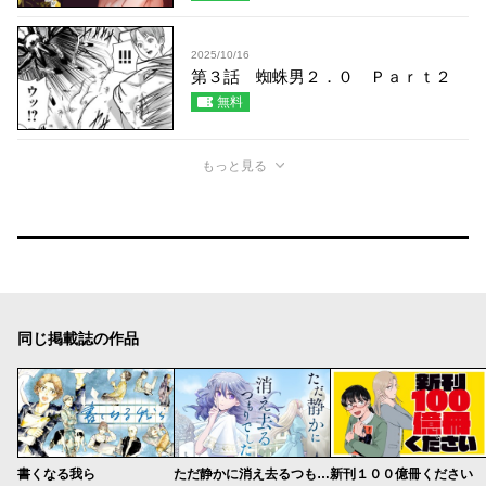
2025/10/16
第３話 蜘蛛男２．０ Ｐａｒｔ２
無料
もっと見る
同じ掲載誌の作品
書くなる我ら
ただ静かに消え去るつもりでした
新刊１００億冊ください