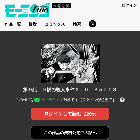
ログイン
木曜更新
作品一覧
履歴
コミックス
検索
第９話 Ｄ坂の殺人事件２．０ Ｐａｒｔ３
この作品は
作品チケット
対象です（ログインが必要です）
ログインして読む
220pt
この作品の
無料公開中の話へ