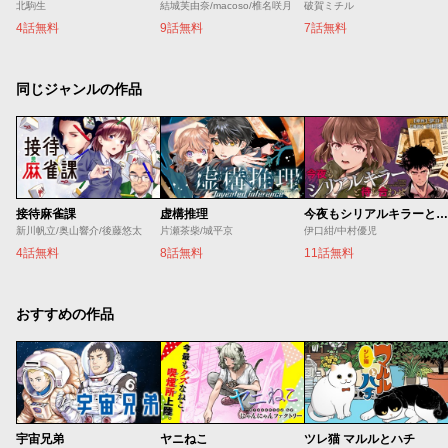
北駒生
結城芙由奈/macoso/椎名咲月
破賀ミチル
4話無料
9話無料
7話無料
同じジャンルの作品
接待麻雀課
虚構推理
今夜もシリアルキラーと待ち合わせ
新川帆立/奥山響介/後藤悠太
片瀬茶柴/城平京
伊口紺/中村優児
4話無料
8話無料
11話無料
おすすめの作品
宇宙兄弟
ヤニねこ
ツレ猫 マルルとハチ