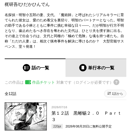
梶研吾
/
ひだかひんでん
名探偵・明智小五郎の妻、文代。「魔術師」と呼ばれたシリアルキラーに育
てられた彼女は、愛のため養父を裏切り、明智のパートナーとなった。明智
の助手である小林とともに事件に挑む幸福な日々――。だが明智が行方不明
となり、歯止めたるべき存在を奪われた文代は、ひとり夫を捜す旅に出る。
その途上で出会うのは、文代と同種の「極めて危険」な魂を持つ者たち。自
称「ただの人妻」は、相次ぐ猟奇事件を解決に導けるのか？ 大型官能サス
ペンス、堂々発進！
話の一覧
単行本
の一覧
この作品は
作品チケット
対象です（ログインが必要です）
全12話
1話から
2026/07/16
第１２話 黒蜥蜴２．０ Ｐａｒｔ
３
220
pt
2026年08月20日
に無料公開予定