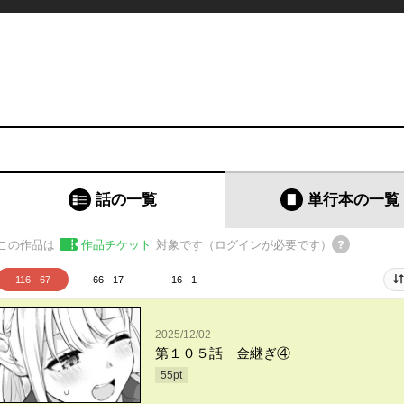
話の一覧
単行本
の一覧
この作品は
作品チケット
対象です（ログインが必要です）
116 - 67
66 - 17
16 - 1
2025/12/02
第１０５話 金継ぎ④
55
pt