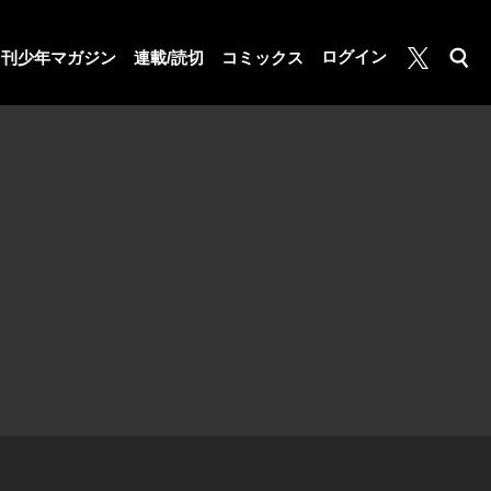
月マガ基地
ログイン
月刊少年マガジン
連載/読切
コミックス
検索
公式X