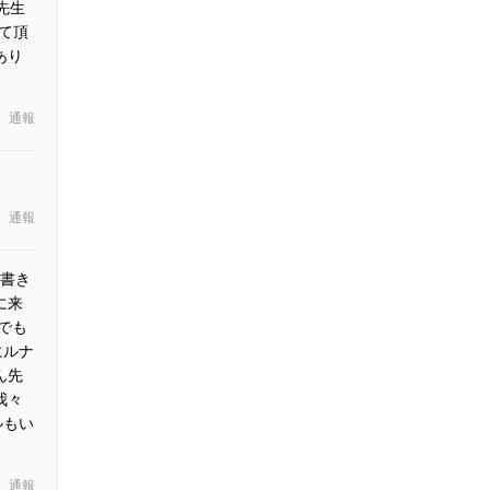
先生
て頂
あり
通報
通報
書き
に来
でも
にルナ
ん先
我々
ルもい
通報