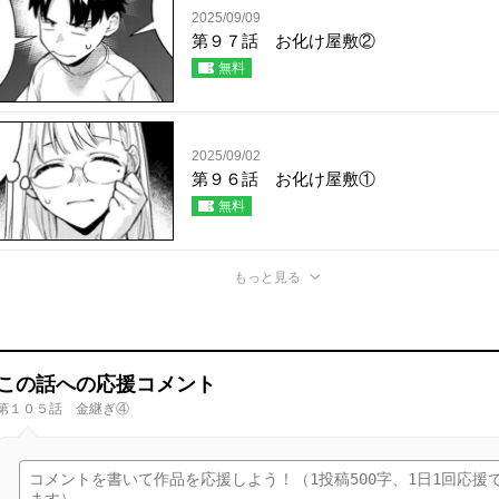
2025/09/09
第９７話 お化け屋敷②
無料
2025/09/02
第９６話 お化け屋敷①
無料
もっと見る
この話への応援コメント
第１０５話 金継ぎ④