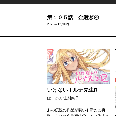
第１０５話 金継ぎ④
2025年12月02日
いけない！ルナ先生R
ぼーかん
/
上村純子
あの伝説の作品が装いも新たに再
誕！ぐうたら高校生の、わたるの元