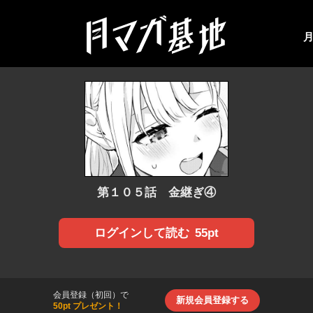
第１０５話 金継ぎ④
55pt
ログインして読む
会員登録（初回）で
新規会員登録する
50pt プレゼント！