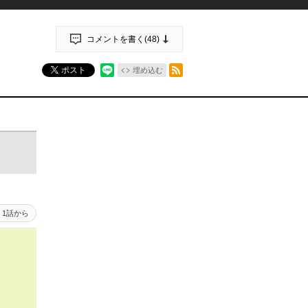
コメントを書く(
48
)
RSSフィード
ポスト
埋め込む
1話から