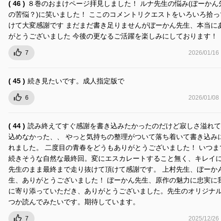
( 46 )
８巻のおまけページ拝見しました！ ルナ先生の悩み(ぼーかん
の苦悩？)に笑いました！ ここのコメントリクエストをいろいろ拾っ
けて大変感謝です まだまだ書き足りませんがぼーかん先生、本当に
がとうございました 今後の更なるご活躍を楽しみにしております！
7
2026/01/16
( 45 )
続き見たいです。成人指定版で
6
2026/01/08
( 44 )
読み終えてすぐ感謝を書き込みたかったのだけど寂しさ溢れて
込めなかった、、 やっと気持ちの整理がついて落ち着いて書き込み
れました。 二度目の青春をどうもありがとうございました！ いつま
続きそうな自然な最終回。変にエスカレートすること無く、キレイ
先生のまま最終まで走り抜けて頂けて感謝です。 上村先生、ぼーか
生、ありがとうございました！ ぼーかん先生、原作の魅力に忠実に
に寄り添っていただき、ありがとうございました。先生のオリジナ
つか読んでみたいです。期待しています。
7
2025/12/26