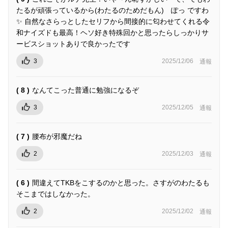
たるが頑張っているから(わたるのためだもん) ぽっ ですわ
✨ 自然なさらっとしたセリフから間接的に匂わせてくれる令
和ナイズドも最高！ヘソ好き特殊回かと思ったらしっかりサ
ービスショットありで良かったです
3
2025/12/06
通報
( 8 )
なんてこった普通に勉強になるぞ
3
2025/12/05
通報
( 7 )
腰布が邪魔だね
2
2025/12/03
通報
( 6 )
間違えてTKBをこするのかと思った。さすがのわたるも
そこまではしなかった。
2
2025/12/02
通報