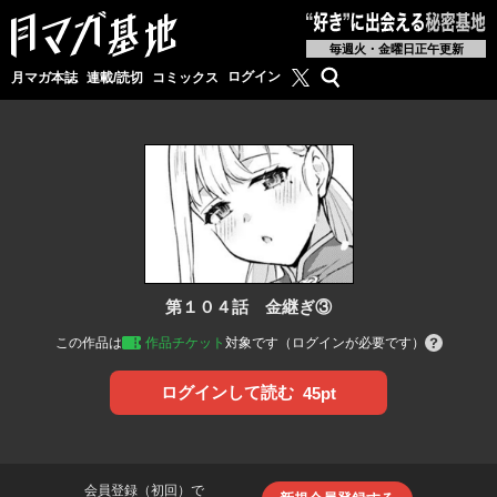
毎週火・金曜日正午更新
月マガ基地公式X
検索
ログイン
月マガ本誌
連載/読切
コミックス
第１０４話 金継ぎ③
この作品は
作品チケット
対象です（ログインが必要です）
ログインして読む
45pt
会員登録（初回）で