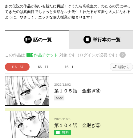
あの伝説の作品が装いも新たに再誕！ぐうたら高校生の、わたるの元にやっ
てきたのは真面目でちょっと天然なルナ先生！わたるが立派な大人になれる
ように、やさしく、エッチな個人授業が始まります！
話の一覧
単行本
の一覧
この作品は
作品チケット
対象です（ログインが必要です）
116 - 67
66 - 17
16 - 1
1話から
2025/12/02
第１０５話 金継ぎ④
55
pt
2025/11/25
第１０４話 金継ぎ③
無料