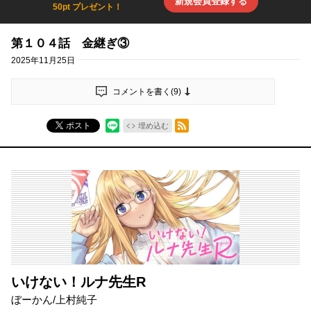
新規会員登録する
50pt プレゼント！
第１０４話 金継ぎ③
2025年11月25日
コメントを書く(
9
)
RSSフィード
ポスト
埋め込む
いけない！ルナ先生R
ぼーかん
/
上村純子