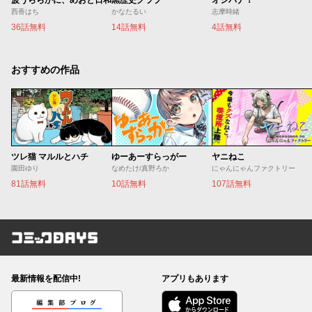
波うららかに、めおと日和
黒歴史クラブ
オシバナ！
西香はち
かなたるい
志摩時緒
36話無料
14話無料
4話無料
おすすめの作品
ツレ猫 マルルとハチ
ゆーあーすらっがー
ヤニねこ
園田ゆり
なめたけ/真野ろか
にゃんにゃんファクトリー
81話無料
10話無料
107話無料
コミックDAYS
最新情報を配信中!
アプリもあります
編集部ブログ