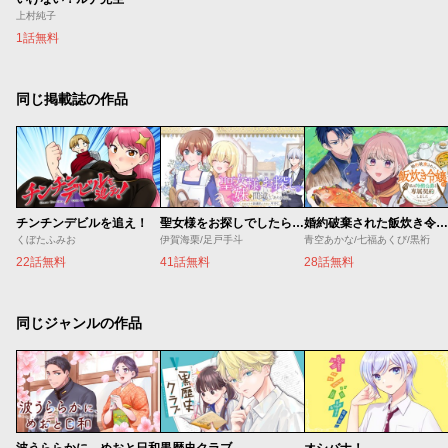
上村純子
1話無料
同じ掲載誌の作品
チンチンデビルを追え！
聖女様をお探しでしたら妹で間違いありません。さあどうぞお連れください、今すぐ。
婚約破棄された飯炊き令嬢の私は冷酷公爵と専属契約しました～ですが胃袋を掴んだ結果、冷たかった公爵様がどんどん優しくなっています～
くぼたふみお
伊賀海栗/足戸手斗
青空あかな/七福あくび/黒裄
22話無料
41話無料
28話無料
同じジャンルの作品