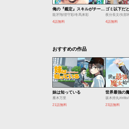
俺の『鑑定』スキルがチートすぎて
龍牙翔/澄守彩/冬馬来彩
夜分長文/矢部
4話無料
4話無料
おすすめの作品
妹は知っている
雁木万里
坂木持丸/riritt
21話無料
23話無料