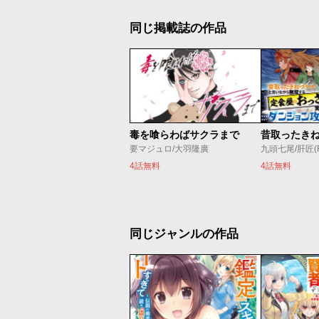
同じ掲載誌の作品
毒を喰らわばサクラまで
要マジュロ/大羽隆廣
九頭七尾/肝匠(Fri
4話無料
4話無料
同じジャンルの作品