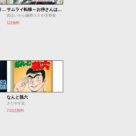
ただ静かに消え去るつもりでした
サムライ転移～お侍さんは異世界でもあんまり変わらない～
四辻いそら/麻野ススキ/天野英
1話無料
なんと孫六
さだやす圭
232話無料