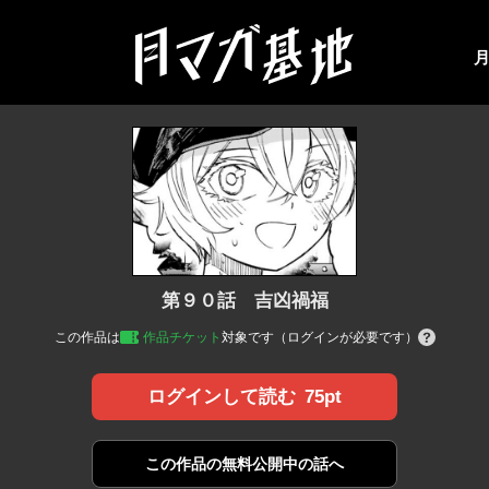
第９０話 吉凶禍福
この作品は
作品チケット
対象です（ログインが必要です）
75pt
ログインして読む
この作品の
無料公開中の話へ