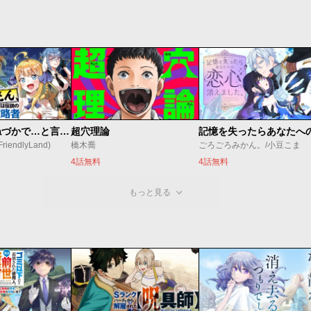
昔取ったきねづかで…と言いながら無双する定食屋のおっさん、実は伝説のダンジョン攻略者
超穴理論
endlyLand)
橋木喬
ごろごろみかん。/小豆こま
4話無料
4話無料
もっと見る