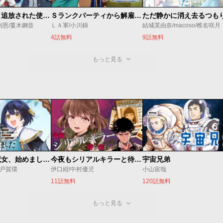
ゴミ以下だと追放された使用人、実は前世賢者です ～史上最強の賢者、世界最高峰の学園に通う～
Ｓランクパーティから解雇された【呪具師】～『呪いのアイテム』しか作れませんが、その性能はアーティファクト級なり……！～
利恩/蔓木鋼音
ＬＡ軍/小川錦
結城芙由奈/macoso/椎名咲月
4話無料
9話無料
もっと見る
世界最強の魔女、始めました ～私だけ『攻略サイト』を見れる世界で自由に生きます～
今夜もシリアルキラーと待ち合わせ
宇宙兄弟
o/戸賀環
伊口紺/中村優児
小山宙哉
11話無料
120話無料
もっと見る