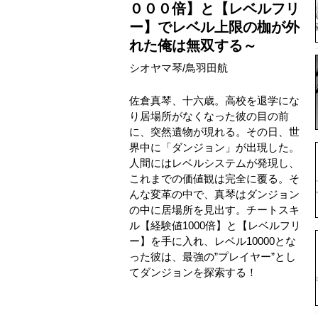
０００倍】と【レベルフリ
ー】でレベル上限の枷が外
れた俺は無双する～
シオヤマ琴
/
鳥羽田航
佐倉真琴、十六歳。高校を退学にな
り居場所がなくなった彼の目の前
に、突然遺物が現れる。その日、世
界中に「ダンジョン」が出現した。
人間にはレベルシステムが発現し、
これまでの価値観は完全に覆る。そ
んな変革の中で、真琴はダンジョン
の中に居場所を見出す。チートスキ
ル【経験値1000倍】と【レベルフリ
ー】を手に入れ、レベル10000とな
った彼は、最強の”プレイヤー”とし
てダンジョンを探索する！