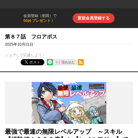
会員登録（初回）で
新規会員登録する
50pt プレゼント！
第８７話 フロアボス
2025年10月21日
シェアして応援しよう！
RSSフィード
ポスト
埋め込む
最強で最速の無限レベルアップ ～スキル