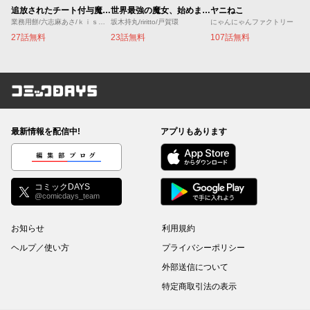
追放されたチート付与魔術師は気ままなセカンドライフを謳歌する。 ～俺は武器だけじゃなく、あらゆるものに『強化ポイント』を付与できるし、俺の意思でいつでも効果を解除できるけど、残った人たち大丈夫？～
世界最強の魔女、始めました ～私だけ『攻略サイト』を見れる世界で自由に生きます～
ヤニねこ
業務用餅/六志麻あさ/ｋｉｓｕｉ
坂木持丸/riritto/戸賀環
にゃんにゃんファクトリー
27話無料
23話無料
107話無料
コミックDAYS
最新情報を配信中!
アプリもあります
編集部ブログ
コミックDAYS
@comicdays_team
お知らせ
利用規約
ヘルプ／使い方
プライバシーポリシー
外部送信について
特定商取引法の表示