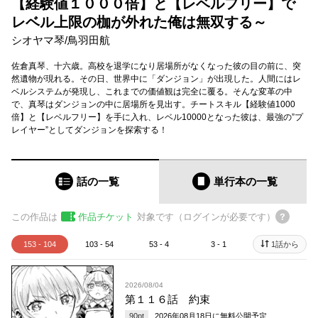
【経験値１０００倍】と【レベルフリー】で
レベル上限の枷が外れた俺は無双する～
シオヤマ琴
/
鳥羽田航
佐倉真琴、十六歳。高校を退学になり居場所がなくなった彼の目の前に、突
然遺物が現れる。その日、世界中に「ダンジョン」が出現した。人間にはレ
ベルシステムが発現し、これまでの価値観は完全に覆る。そんな変革の中
で、真琴はダンジョンの中に居場所を見出す。チートスキル【経験値1000
倍】と【レベルフリー】を手に入れ、レベル10000となった彼は、最強の”プ
レイヤー”としてダンジョンを探索する！
話の一覧
単行本
の一覧
この作品は
作品チケット
対象です（ログインが必要です）
153 - 104
103 - 54
53 - 4
3 - 1
1話から
2026/08/04
第１１６話 約束
90
pt
2026年08月18日
に無料公開予定