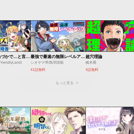
昔取ったきねづかで…と言いながら無双する定食屋のおっさん、実は伝説のダンジョン攻略者
最強で最速の無限レベルアップ ～スキル【経験値１０００倍】と【レベルフリー】でレベル上限の枷が外れた俺は無双する～
超穴理論
endlyLand)
シオヤマ琴/鳥羽田航
橋木喬
41話無料
4話無料
もっと見る