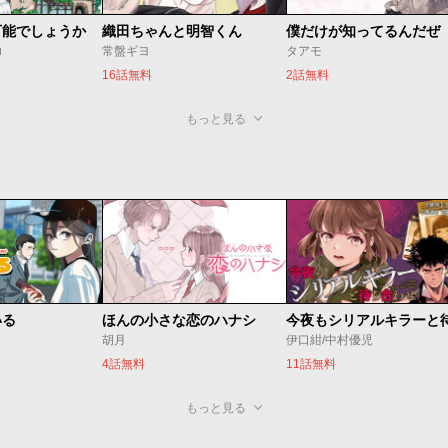
可能でしょうか
織田ちゃんと明智くん
僕だけが知ってるんだぜ
u
常盤ギヨ
タアモ
16話無料
2話無料
もっと見る
いる
ほんの小さな恋のハナシ
胡月
伊口紺/中村優児
4話無料
11話無料
もっと見る