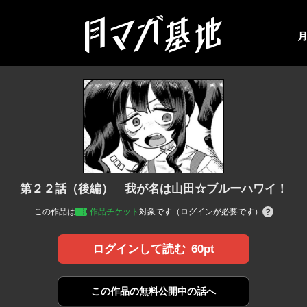
第２２話（後編） 我が名は山田☆ブルーハワイ！
この作品は
作品チケット
対象です（ログインが必要です）
60pt
ログインして読む
この作品の
無料公開中の話へ