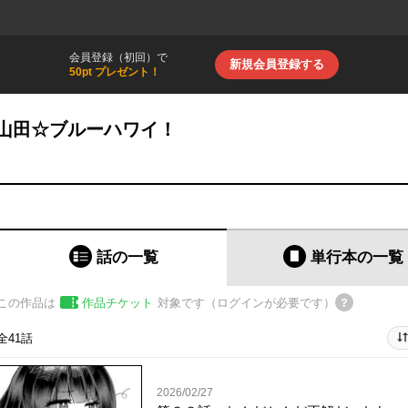
会員登録（初回）で
新規会員登録する
50pt プレゼント！
山田☆ブルーハワイ！
話の一覧
単行本
の一覧
この作品は
作品チケット
対象です（ログインが必要です）
全41話
2026/02/27