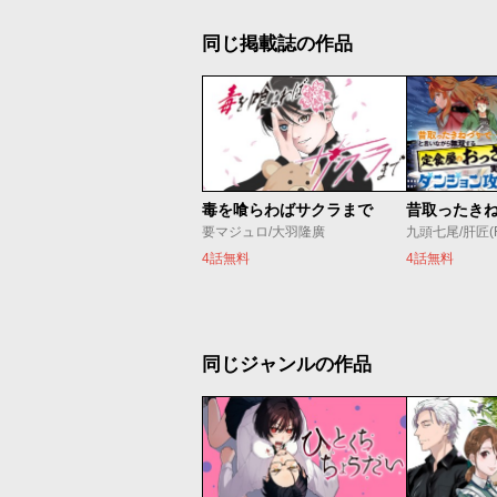
同じ掲載誌の作品
毒を喰らわばサクラまで
要マジュロ/大羽隆廣
九頭七尾/肝匠(Fri
4話無料
4話無料
同じジャンルの作品