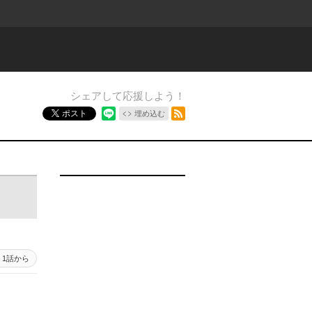
シェアして応援しよう！
RSSフィード
ポスト
埋め込む
1話から