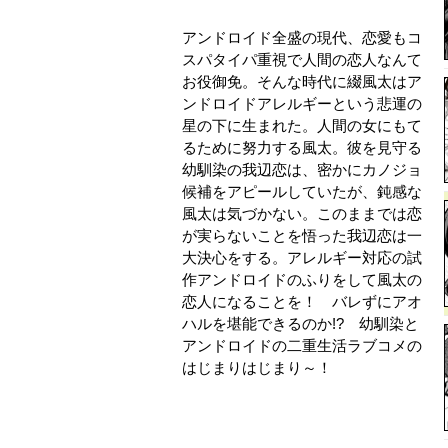
アンドロイド全盛の現代、恋愛もコ
スパタイパ重視で人間の恋人なんて
お役御免。そんな時代に綴風太はア
ンドロイドアレルギーという悲運の
星の下に生まれた。人間の女にもて
るために努力する風太。彼を見守る
幼馴染の我辺恋は、密かにカノジョ
候補をアピールしていたが、鈍感な
風太は気づかない。このままでは恋
が実らないことを悟った我辺恋は一
大決心をする。アレルギー対応の試
作アンドロイドのふりをして風太の
恋人になることを！ バレずにアオ
ハルを堪能できるのか!? 幼馴染と
アンドロイドの二重生活ラブコメの
はじまりはじまり～！