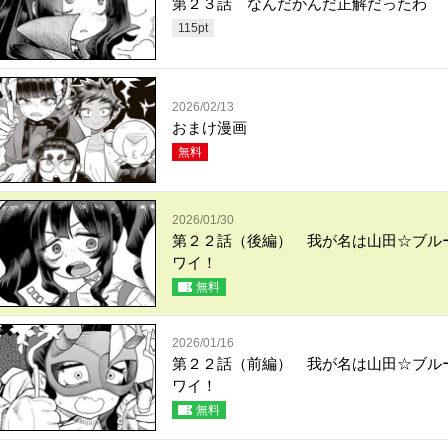
第２３話 なんだかんだ正解だったわ
115
pt
2026/02/13
おまけ漫画
無料
2026/01/30
第２２話（後編） 我が名は山田☆ブル
ワイ！
無料
2026/01/16
第２２話（前編） 我が名は山田☆ブル
ワイ！
無料