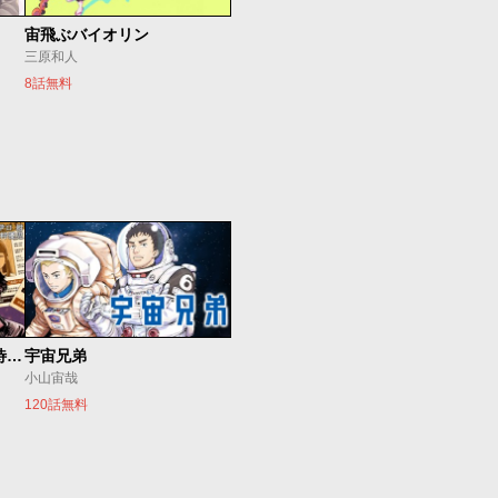
宙飛ぶバイオリン
三原和人
8話無料
今夜もシリアルキラーと待ち合わせ
宇宙兄弟
小山宙哉
120話無料