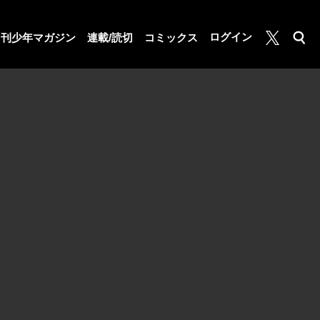
月マガ基地
ログイン
月刊少年マガジン
連載/読切
コミックス
検索
公式X