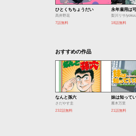
ひとくちちょうだい
永年雇用は
髙井野花
梨川リサ/yoku
7話無料
18話無料
おすすめの作品
なんと孫六
妹は知って
さだやす圭
雁木万里
232話無料
21話無料