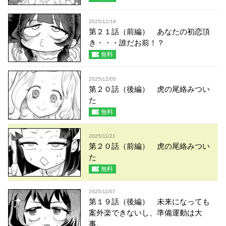
2025/12/19
第２１話（前編） あなたの初恋頂
き・・・誰だお前！？
無料
2025/12/05
第２０話（後編） 虎の尾絡みつい
た
無料
2025/11/21
第２０話（前編） 虎の尾絡みつい
た
無料
2025/11/07
第１９話（後編） 未来になっても
案外楽できないし、準備運動は大
事。