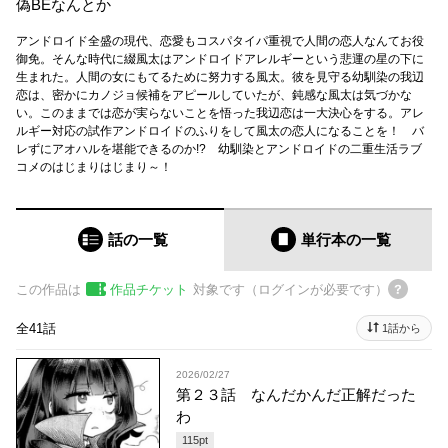
偽BEなんとか
アンドロイド全盛の現代、恋愛もコスパタイパ重視で人間の恋人なんてお役
御免。そんな時代に綴風太はアンドロイドアレルギーという悲運の星の下に
生まれた。人間の女にもてるために努力する風太。彼を見守る幼馴染の我辺
恋は、密かにカノジョ候補をアピールしていたが、鈍感な風太は気づかな
い。このままでは恋が実らないことを悟った我辺恋は一大決心をする。アレ
ルギー対応の試作アンドロイドのふりをして風太の恋人になることを！ バ
レずにアオハルを堪能できるのか!? 幼馴染とアンドロイドの二重生活ラブ
コメのはじまりはじまり～！
話の一覧
単行本
の一覧
この作品は
作品チケット
対象です（ログインが必要です）
全41話
1話から
2026/02/27
第２３話 なんだかんだ正解だった
わ
115
pt