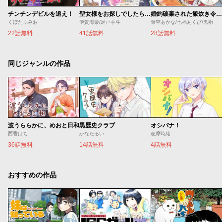
チンチンデビルを追え！
聖女様をお探しでしたら妹で間違いありません。さあどうぞお連れください、今すぐ。
婚約破棄された飯炊き令嬢の私は冷酷公爵と専属契約しました～ですが胃袋を掴んだ結果、冷たかった公爵様がどんどん優しくなっています～
くぼたふみお
伊賀海栗/足戸手斗
青空あかな/七福あくび/黒裄
22話無料
41話無料
28話無料
同じジャンルの作品
波うららかに、めおと日和
黒歴史クラブ
オシバナ！
西香はち
かなたるい
志摩時緒
36話無料
14話無料
4話無料
おすすめの作品