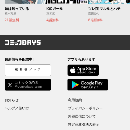
妹は知っている
IGCガール
ツレ猫 マルルとハチ
雁木万里
東和広
園田ゆり
21話無料
4話無料
81話無料
コミックDAYS
最新情報を配信中!
アプリもあります
編集部ブログ
コミックDAYS
@comicdays_team
お知らせ
利用規約
ヘルプ／使い方
プライバシーポリシー
外部送信について
特定商取引法の表示