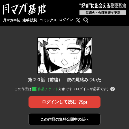
毎週火・金曜日正午更新
月マガ基地公式X
検索
ログイン
月マガ本誌
連載/読切
コミックス
第２０話（前編） 虎の尾絡みついた
この作品は
作品チケット
対象です（ログインが必要です）
ログインして読む
75pt
この作品の
無料公開中の話へ