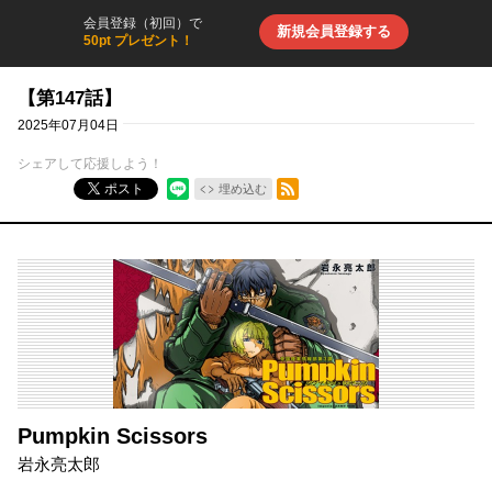
会員登録（初回）で
新規会員登録する
50pt プレゼント！
【第147話】
2025年07月04日
シェアして応援しよう！
RSSフィード
ポスト
埋め込む
Pumpkin Scissors
岩永亮太郎