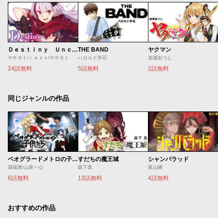
Ｄｅｓｔｉｎｙ Ｕｎｃｈａｉｎ Ｏｎｌｉｎｅ 吸血鬼少女となって、やがて『赤の魔王』と呼ばれるようになりました
THE BAND
ヤクマン
ヤチモト/ｒｅｓｎ/ヤチモト
ハロルド作石
加瀬あつし
24話無料
5話無料
2話無料
同じジャンルの作品
ベオグラードメトロの子供たち
すだちの魔王城
シャンバラッド
隷蔵庫/山座一心
森下真
眞山継
6話無料
13話無料
4話無料
おすすめの作品