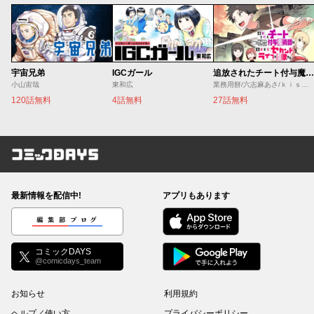
宇宙兄弟
IGCガール
追放されたチート付与魔術師は気ままなセカンドライフを謳歌する。 ～俺は武器だけじゃなく、あらゆるものに『強化ポイント』を付与できるし、俺の意思でいつでも効果を解除できるけど、残った人たち大丈夫？～
小山宙哉
東和広
業務用餅/六志麻あさ/ｋｉｓｕｉ
120話無料
4話無料
27話無料
コミックDAYS
最新情報を配信中!
アプリもあります
編集部ブログ
コミックDAYS
@comicdays_team
お知らせ
利用規約
ヘルプ／使い方
プライバシーポリシー