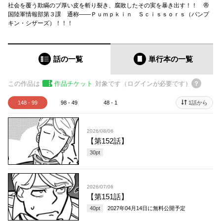
社会を覆う欺瞞のブ厚い皮を斬り裂き、腐敗したその実を暴き出す！！ 帝
国陸軍情報部第３課 通称――Ｐｕｍｐｋｉｎ Ｓｃｉｓｓｏｒｓ（パンプ
キン・シザーズ）！！！
話の一覧
単行本
の一覧
この作品は
作品チケット
対象です（ログインが必要です）
148 - 99
98 - 49
48 - 1
1話から
2026/08/06
【第152話】
30
pt
2026/07/06
【第151話】
40
pt
2027年04月14日
に無料公開予定