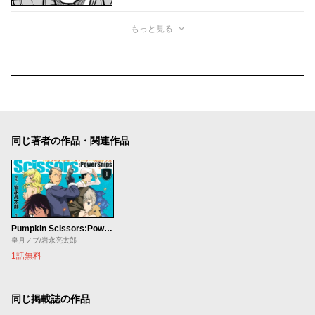
もっと見る
同じ著者の作品・関連作品
Pumpkin Scissors:Power Snips
皇月ノブ/岩永亮太郎
1話無料
同じ掲載誌の作品