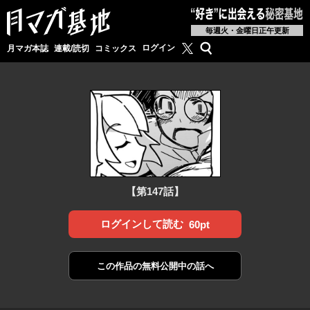
毎週火・金曜日正午更新
月マガ基地公式X
検索
ログイン
月マガ本誌
連載/読切
コミックス
【第147話】
ログインして読む
60pt
この作品の
無料公開中の話へ