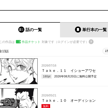
話の一覧
単行本
の一覧
この作品は
作品チケット
対象です（ログインが必要です）
全13話
2026/07/16
Ｔａｋｅ．１１ イショーアワセ
180
pt
2026年08月20日
に無料公開予定
2026/05/21
Ｔａｋｅ．１０ オーディション
無料