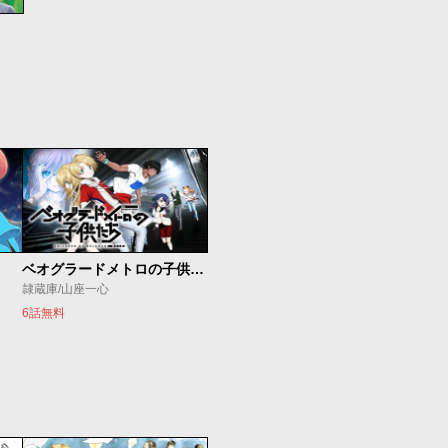
ベオグラードメトロの子供たち
隷蔵庫/山座一心
6話無料