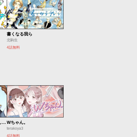
書くなる我ら
北駒生
4話無料
世界最強の魔女、始めました ～私だけ『攻略サイト』を見れる世界で自由に生きます～
Wちゃん。
terakoya3
4話無料