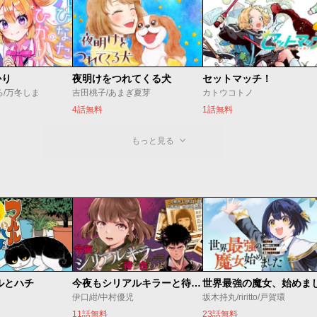
かり
夜明けをつれてくる犬
セットマッチ！
ろ/万冬しま
吉田桃子/あまぎ夏芽
カトウコトノ
4話無料
1話無料
もっと見る
ルとハチ
今夜もシリアルキラーと待ち合わせ
伊口紺/中村優児
坂木持丸/riritto/戸賀環
11話無料
23話無料