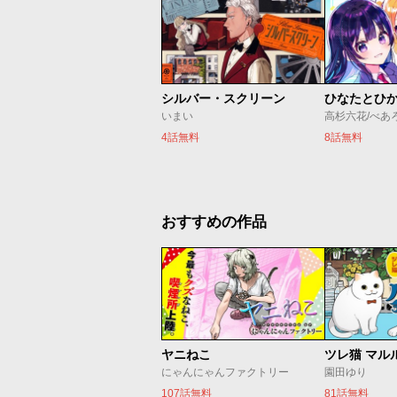
シルバー・スクリーン
ひなたとひ
いまい
高杉六花/べあ
4話無料
8話無料
おすすめの作品
ヤニねこ
ツレ猫 マル
にゃんにゃんファクトリー
園田ゆり
107話無料
81話無料