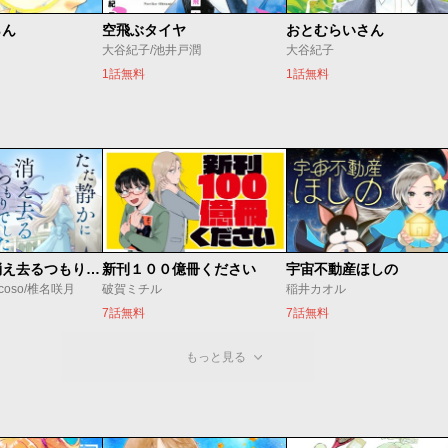
らん
空飛ぶタイヤ
おとむらいさん
大谷紀子/池井戸潤
大谷紀子
1話無料
1話無料
ただ静かに消え去るつもりでした
新刊１００億冊ください
宇宙不動産ほしの
coso/椎名咲月
破賀ミチル
稲井カオル
7話無料
7話無料
もっと見る