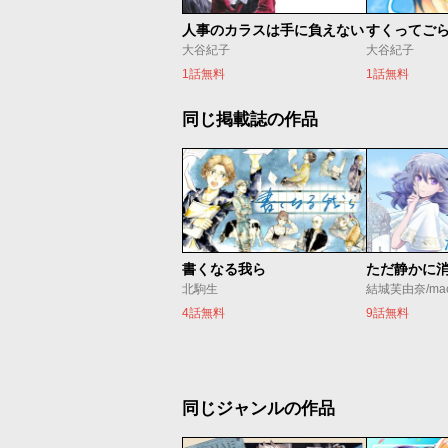
人事のカラスは手に負えない
すくってご
大谷紀子
大谷紀子
1話無料
1話無料
同じ掲載誌の作品
書くなる我ら
北駒生
結城芙由奈/ma
4話無料
9話無料
同じジャンルの作品