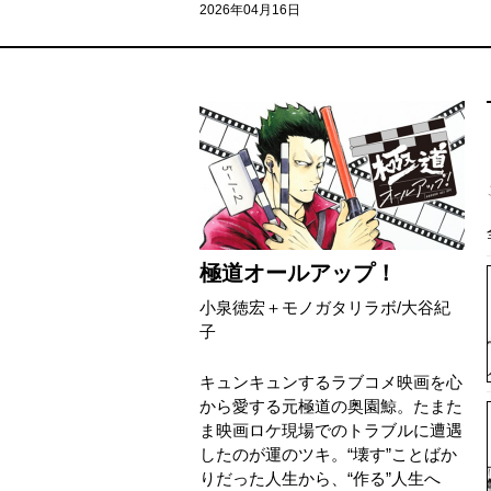
2026年04月16日
極道オールアップ！
小泉徳宏＋モノガタリラボ
/
大谷紀
子
キュンキュンするラブコメ映画を心
から愛する元極道の奥園鯨。たまた
ま映画ロケ現場でのトラブルに遭遇
したのが運のツキ。“壊す”ことばか
りだった人生から、“作る”人生へ