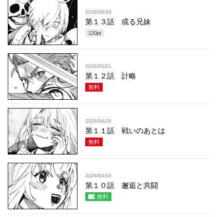
2026/06/18
第１３話 或る兄妹
120
pt
2026/05/21
第１２話 計略
無料
2026/04/16
第１１話 戦いのあとは
無料
2026/03/19
第１０話 邂逅と共闘
無料