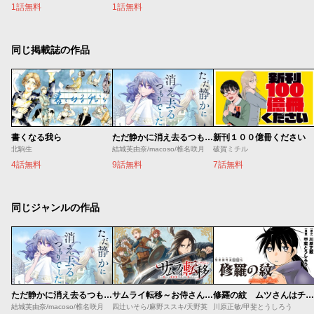
1話無料
1話無料
同じ掲載誌の作品
書くなる我ら
ただ静かに消え去るつもりでした
新刊１００億冊ください
北駒生
結城芙由奈/macoso/椎名咲月
破賀ミチル
4話無料
9話無料
7話無料
同じジャンルの作品
ただ静かに消え去るつもりでした
修羅の紋 ムツさんはチョー強い？！
サムライ転移～お侍さんは異世界でもあんまり変わらない～
結城芙由奈/macoso/椎名咲月
川原正敏/甲斐とうしろう
四辻いそら/麻野ススキ/天野英