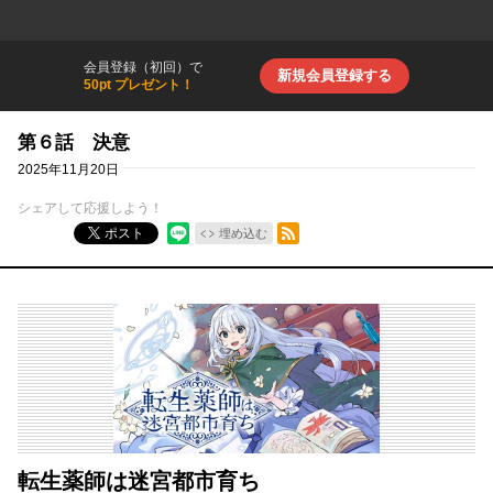
会員登録（初回）で
新規会員登録する
50pt プレゼント！
第６話 決意
2025年11月20日
シェアして応援しよう！
RSSフィード
ポスト
埋め込む
転生薬師は迷宮都市育ち