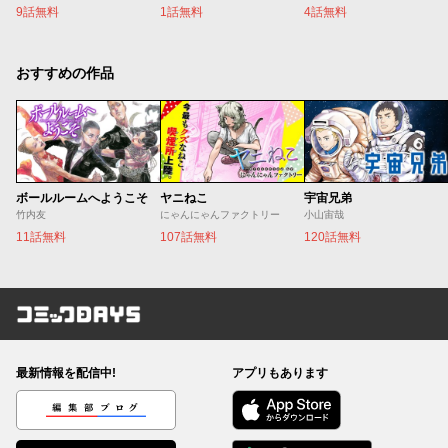
9話無料
4話無料
1話無料
おすすめの作品
ボールルームへようこそ
ヤニねこ
宇宙兄弟
竹内友
にゃんにゃんファクトリー
小山宙哉
11話無料
107話無料
120話無料
コミックDAYS
最新情報を配信中!
アプリもあります
編集部ブログ