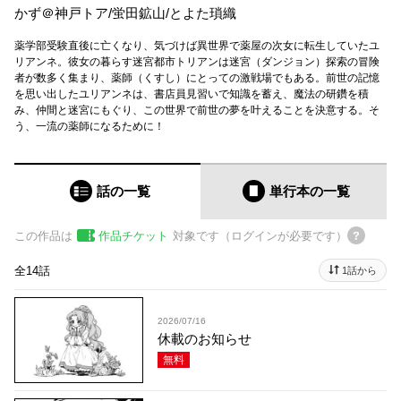
かず＠神戸トア
/
蛍田鉱山
/
とよた瑣織
薬学部受験直後に亡くなり、気づけば異世界で薬屋の次女に転生していたユ
リアンネ。彼女の暮らす迷宮都市トリアンは迷宮（ダンジョン）探索の冒険
者が数多く集まり、薬師（くすし）にとっての激戦場でもある。前世の記憶
を思い出したユリアンネは、書店員見習いで知識を蓄え、魔法の研鑽を積
み、仲間と迷宮にもぐり、この世界で前世の夢を叶えることを決意する。そ
う、一流の薬師になるために！
話の一覧
単行本
の一覧
この作品は
作品チケット
対象です（ログインが必要です）
全14話
1話から
2026/07/16
休載のお知らせ
無料