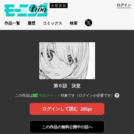
ログイン
木曜更新
作品一覧
履歴
コミックス
検索
第６話 決意
この作品は
作品チケット
対象です（ログインが必要です）
ログインして読む
205pt
この作品の
無料公開中の話へ