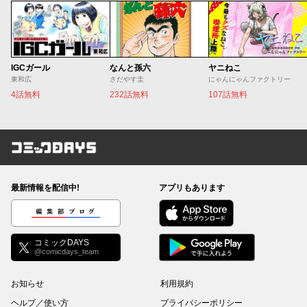
IGCガール
なんと孫六
ヤニねこ
東和広
さだやす圭
にゃんにゃんファクトリー
4話無料
232話無料
107話無料
コミックDAYS
最新情報を配信中!
アプリもあります
編集部ブログ
コミックDAYS
@comicdays_team
お知らせ
利用規約
ヘルプ／使い方
プライバシーポリシー