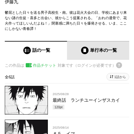
伊藤九
鬱屈とした日々を送る男子高校生・南。彼は花火大会の日、学校にあまり来
ない謎の生徒・喜多と出会い、彼からこう提案される。「おれの遺骨で、花
火作ってほしいんだよね！」閉塞感に満ちた日々を爆発させる、いま、ここ
にしかない青春譚！
話の一覧
単行本
の一覧
この作品は
作品チケット
対象です（ログインが必要です）
全6話
1話から
2025/08/28
最終話 ランチユーインザスカイ
120
pt
2025/08/14
＃５ イマ