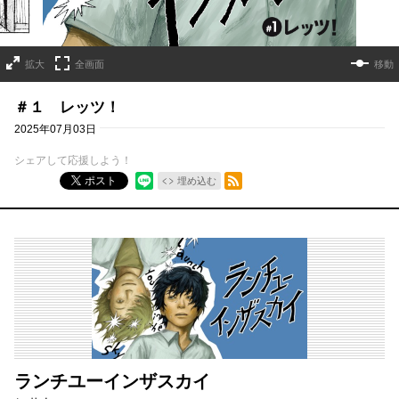
拡大
全画面
移動
＃１ レッツ！
2025年07月03日
シェアして応援しよう！
RSSフィード
ポスト
埋め込む
ランチユーインザスカイ