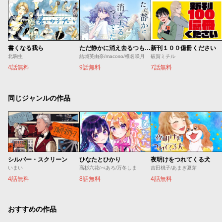
書くなる我ら
ただ静かに消え去るつもりでした
新刊１００億冊ください
北駒生
結城芙由奈/macoso/椎名咲月
破賀ミチル
4話無料
9話無料
7話無料
同じジャンルの作品
シルバー・スクリーン
ひなたとひかり
夜明けをつれてくる犬
いまい
高杉六花/べあろ/万冬しま
吉田桃子/あまぎ夏芽
4話無料
8話無料
4話無料
おすすめの作品