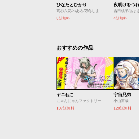
ひなたとひかり
夜明けをつ
高杉六花/べあろ/万冬しま
吉田桃子/あま
8話無料
4話無料
おすすめの作品
ヤニねこ
宇宙兄弟
にゃんにゃんファクトリー
小山宙哉
107話無料
120話無料