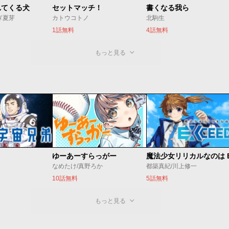
れてくる犬
セットマッチ！
書くなる我ら
ぎ夏芽
カトウコトノ
北駒生
1話無料
4話無料
もっと見る
ゆーあーすらっがー
なめたけ/真野ろか
都築真紀/川上修一
10話無料
5話無料
もっと見る