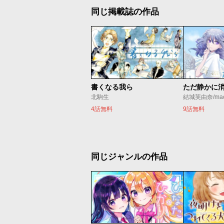
同じ掲載誌の作品
書くなる我ら
北駒生
結城芙由奈/ma
4話無料
9話無料
同じジャンルの作品