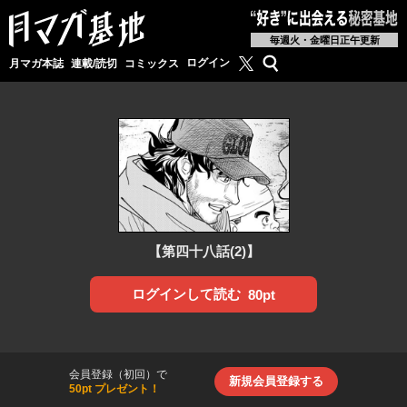
毎週火・金曜日正午更新
月マガ基地公式X
検索
ログイン
月マガ本誌
連載/読切
コミックス
【第四十八話(2)】
ログインして読む
80pt
会員登録（初回）で
新規会員登録する
50pt プレゼント！