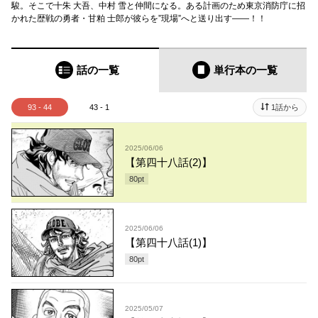
駿。そこで十朱 大吾、中村 雪と仲間になる。ある計画のため東京消防庁に招
かれた歴戦の勇者・甘粕 士郎が彼らを”現場”へと送り出す――！！
話の一覧
単行本
の一覧
93 - 44
43 - 1
1話から
2025/06/06
【第四十八話(2)】
80
pt
2025/06/06
【第四十八話(1)】
80
pt
2025/05/07