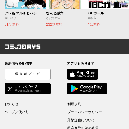
ツレ猫 マルルとハチ
なんと孫六
IGCガール
園田ゆり
さだやす圭
東和広
81話無料
232話無料
4話無料
コミックDAYS
最新情報を配信中!
アプリもあります
編集部ブログ
コミックDAYS
@comicdays_team
お知らせ
利用規約
ヘルプ／使い方
プライバシーポリシー
外部送信について
特定商取引法の表示