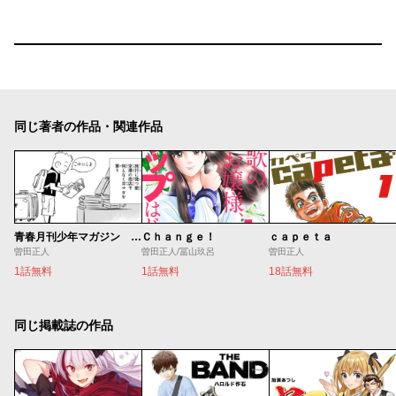
同じ著者の作品・関連作品
青春月刊少年マガジン ～capetaの誕生～
Ｃｈａｎｇｅ！
ｃａｐｅｔａ
曽田正人
曽田正人/冨山玖呂
曽田正人
1話無料
1話無料
18話無料
同じ掲載誌の作品