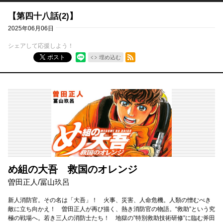
【第四十八話(2)】
2025年06月06日
シェアして応援しよう！
RSSフィード
ポスト
埋め込む
め組の大吾 救国のオレンジ
曽田正人
/
冨山玖呂
新人消防官。その名は「大吾」！ 火事、災害、人命危機。人類の憎むべき
敵に立ち向かえ！ 曽田正人が再び描く、熱き消防官の物語。“救助”という究
極の戦場へ。若き三人の消防士たち！ 地獄の”特別救助技術研修”に臨む斧田