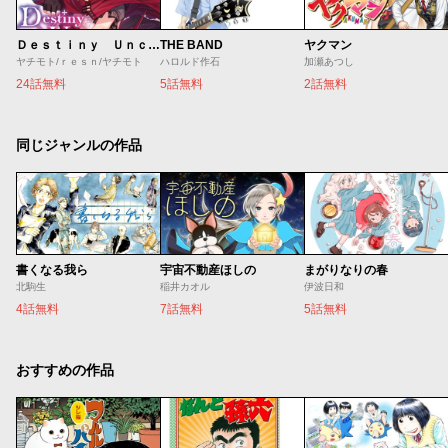
Ｄｅｓｔｉｎｙ Ｕｎｃｈａｉｎ Ｏｎｌｉｎｅ 吸血鬼少女となって、やがて『赤の魔王』と呼ばれるようになりました
THE BAND
ヤクマン
ヤチモト/ｒｅｓｎ/ヤチモト
ハロルド作石
加瀬あつし
24話無料
5話無料
2話無料
同じジャンルの作品
書くなる我ら
宇宙不動産ほしの
まがりなりの春
北駒生
稲井カオル
伊波日和
4話無料
7話無料
5話無料
おすすめの作品