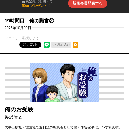
会員登録（初回）で
新規会員登録する
50pt プレゼント！
19時間目 俺の願書②
2025年10月09日
シェアして応援しよう！
RSSフィード
ポスト
埋め込む
俺のお受験
奥沢清之
大手出版社・壇講社で週刊誌の編集者として働く小谷宏平は、小学校受験、