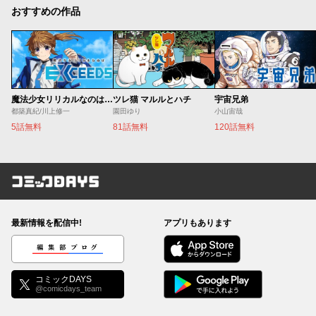
おすすめの作品
魔法少女リリカルなのは EXCEEDS
ツレ猫 マルルとハチ
宇宙兄弟
都築真紀/川上修一
園田ゆり
小山宙哉
5話無料
81話無料
120話無料
コミックDAYS
最新情報を配信中!
アプリもあります
編集部ブログ
コミックDAYS
@comicdays_team