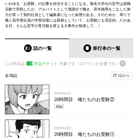
いわゆる「お受験」の記事を担当することになる。無名大学出の宏平は就職
活動で苦戦したが、アルバイトとして壇講社で働き、長年雑用をこなした努
力が実って契約社員として編集者になった経歴がある。そのためか、周りで
働く高学歴社員の学歴自慢には辟易としていて、お受験にも否定的。だがあ
る日、そんな宏平の育児観を変える大事件が勃発して…！
話の一覧
単行本
の一覧
この作品は
作品チケット
対象です（ログインが必要です）
全39話
1話から
2025/11/13
20時間目 俺たちのお受験②
85
pt
2025/11/13
20時間目 俺たちのお受験①