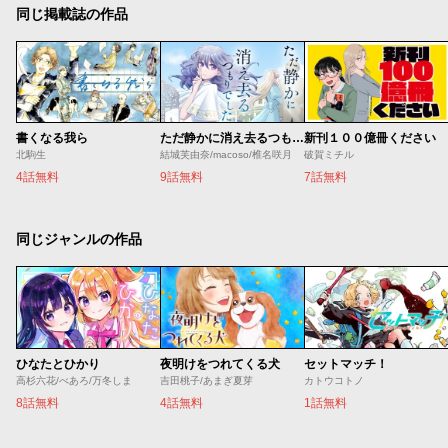
同じ掲載誌の作品
書くなる我ら
ただ静かに消え去るつもりでした
新刊１００億冊ください
北駒生
結城芙由奈/macoso/椎名咲月
破賀ミチル
4話無料
9話無料
7話無料
同じジャンルの作品
ひなたとひかり
夜明けをつれてくる犬
セットマッチ！
高杉六花/べあろ/万冬しま
吉田桃子/あまぎ夏芽
カトウコトノ
8話無料
4話無料
1話無料