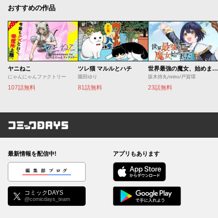
おすすめの作品
ヤニねこ
ツレ猫 マルルとハチ
世界最強の魔女、始めました ～私だけ『攻略サイト』を見れる世界で自由に生きます～
にゃんにゃんファクトリー
園田ゆり
坂木持丸/riritto/戸賀環
107話無料
81話無料
23話無料
コミックDAYS
最新情報を配信中!
アプリもあります
編集部ブログ
コミックDAYS
@comicdays_team