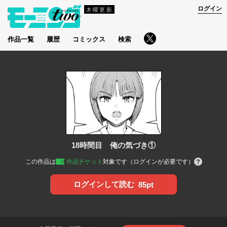
ログイン
木曜更新
作品一覧
履歴
コミックス
検索
18時間目 俺の気づき①
この作品は
作品チケット
対象です（ログインが必要です）
ログインして読む
85pt