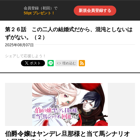
会員登録（初回）で
新規会員登録する
50pt プレゼント！
第２６話 この二人の結婚式だから、混沌としないは
ずがない。（２）
2025年08月07日
シェアして応援しよう！
RSSフィード
ポスト
埋め込む
伯爵令嬢はヤンデレ旦那様と当て馬シナリオ