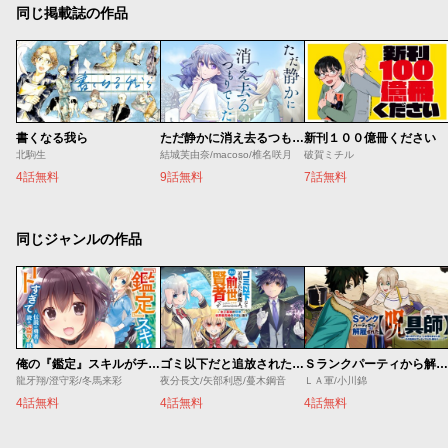
同じ掲載誌の作品
書くなる我ら
ただ静かに消え去るつもりでした
新刊１００億冊ください
北駒生
結城芙由奈/macoso/椎名咲月
破賀ミチル
4話無料
9話無料
7話無料
同じジャンルの作品
俺の『鑑定』スキルがチートすぎて
ゴミ以下だと追放された使用人、実は前世賢者です ～史上最強の賢者、世界最高峰の学園に通う～
Ｓランクパーティから解雇された【呪具師】～『呪いのアイテム』しか作れませんが、その性能はアーティファクト級なり……！～
龍牙翔/澄守彩/冬馬来彩
夜分長文/矢部利恩/蔓木鋼音
ＬＡ軍/小川錦
4話無料
4話無料
4話無料