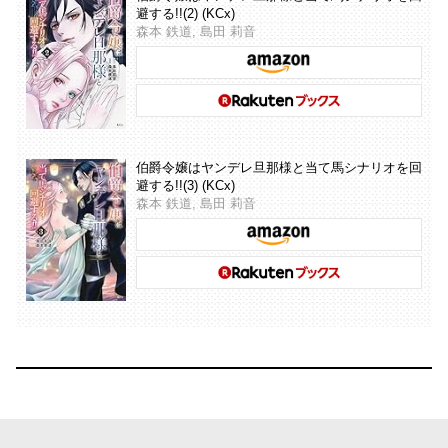
避する!!(2) (KCx)
森本 鉄道, 島田 莉音
伯爵令嬢はヤンデレ旦那様と当て馬シナリオを回
避する!!(3) (KCx)
森本 鉄道, 島田 莉音