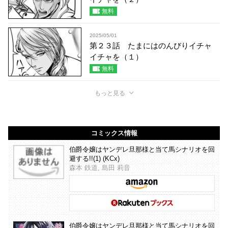
無料
2025/05/01
第２３話 たまにはのんびりイチャ
イチャを（１）
無料
もっと見る
コミックス情報
伯爵令嬢はヤンデレ旦那様と当て馬シナリオを回
避する!!(1) (KCx)
森本 鉄道, 島田 莉音
伯爵令嬢はヤンデレ旦那様と当て馬シナリオを回