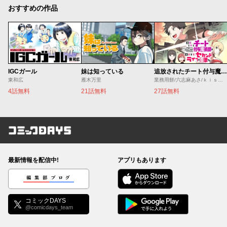
おすすめの作品
IGCガール
妹は知っている
追放されたチート付与魔術師は気ままなセカンドライフを謳歌する。 ～俺は武器だけじゃなく、あらゆるものに『強化ポイント』を付与できるし、俺の意思でいつでも効果を解除できるけど、残った人たち大丈夫？～
東和広
雁木万里
業務用餅/六志麻あさ/ｋｉｓｕｉ
4話無料
21話無料
27話無料
コミックDAYS
最新情報を配信中!
アプリもあります
編集部ブログ
コミックDAYS
@comicdays_team