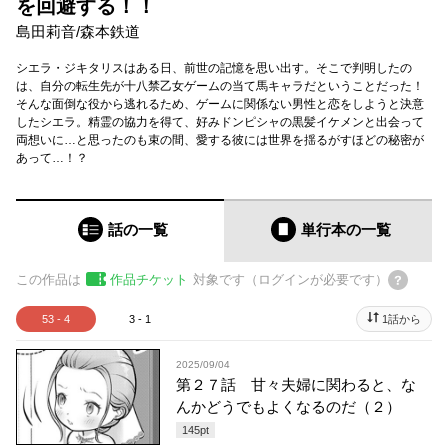
を回避する！！
島田莉音
/
森本鉄道
シエラ・ジキタリスはある日、前世の記憶を思い出す。そこで判明したの
は、自分の転生先が十八禁乙女ゲームの当て馬キャラだということだった！
そんな面倒な役から逃れるため、ゲームに関係ない男性と恋をしようと決意
したシエラ。精霊の協力を得て、好みドンピシャの黒髪イケメンと出会って
両想いに…と思ったのも束の間、愛する彼には世界を揺るがすほどの秘密が
あって…！？
話の一覧
単行本
の一覧
この作品は
作品チケット
対象です（ログインが必要です）
53 - 4
3 - 1
1話から
2025/09/04
第２７話 甘々夫婦に関わると、な
んかどうでもよくなるのだ（２）
145
pt