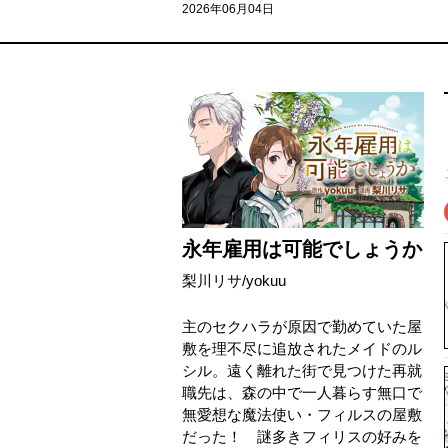
2026年06月04日
永年雇用は可能でしょうか
梨川リサ
/
yokuu
主のセクハラが原因で勤めていた屋
敷を理不尽に追放されたメイドのル
シル。遠く離れた街で見つけた再就
職先は、森の中で一人暮らす無口で
無愛想な魔法使い・フィルスの屋敷
だった！ 謎多きフィリスの好みを