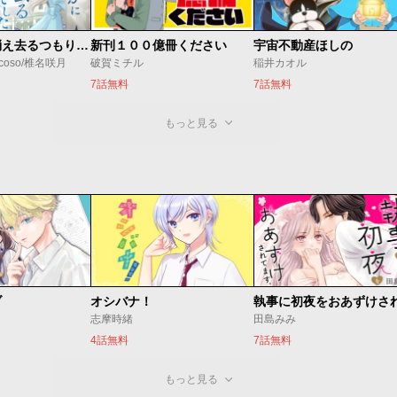
ただ静かに消え去るつもりでした
新刊１００億冊ください
宇宙不動産ほしの
coso/椎名咲月
破賀ミチル
稲井カオル
7話無料
7話無料
もっと見る
ブ
オシバナ！
志摩時緒
田島みみ
4話無料
7話無料
もっと見る