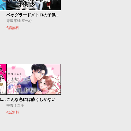
ベオグラードメトロの子供たち
隷蔵庫/山座一心
6話無料
執事に初夜をおあずけされてます。
こんな恋には酔うしかない
宇賀ミユキ
4話無料