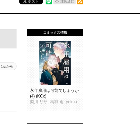
ポスト
埋め込む
コミックス情報
1話から
永年雇用は可能でしょうか
(4) (KCx)
梨川 リサ, 烏羽 雨, yokuu