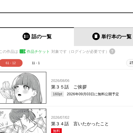
話の一覧
単行本
の一覧
この作品は
作品チケット
対象です（ログインが必要です）
61 - 12
11 - 1
2026/08/06
第３５話 ご挨拶
160
pt
2026年09月03日
に無料公開予定
2026/07/02
第３４話 言いたかったこと
無料