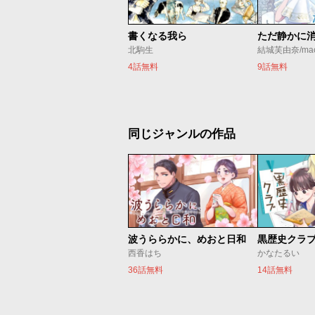
書くなる我ら
北駒生
結城芙由奈/ma
4話無料
9話無料
同じジャンルの作品
波うららかに、めおと日和
黒歴史クラ
西香はち
かなたるい
36話無料
14話無料