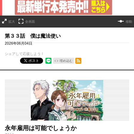
拡大
全画面
移動
第３３話 僕は魔法使い
2026年06月04日
シェアして応援しよう！
RSSフィード
ポスト
埋め込む
永年雇用は可能でしょうか