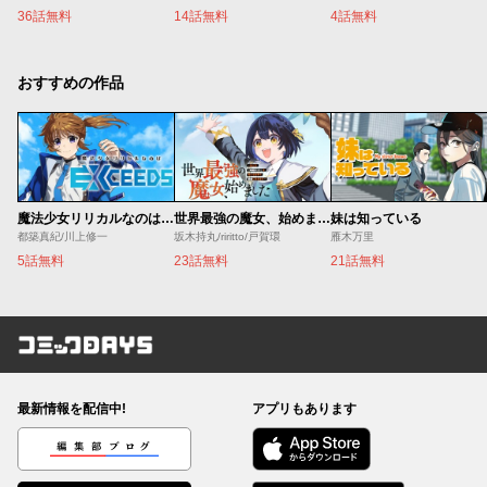
36話無料
14話無料
4話無料
おすすめの作品
魔法少女リリカルなのは EXCEEDS
世界最強の魔女、始めました ～私だけ『攻略サイト』を見れる世界で自由に生きます～
妹は知っている
都築真紀/川上修一
坂木持丸/riritto/戸賀環
雁木万里
5話無料
23話無料
21話無料
コミックDAYS
最新情報を配信中!
アプリもあります
編集部ブログ