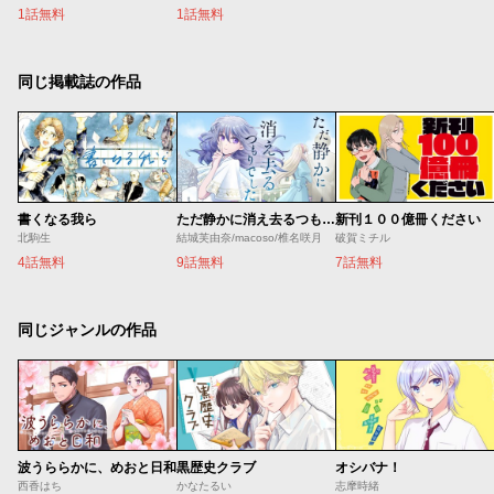
1話無料
1話無料
同じ掲載誌の作品
書くなる我ら
ただ静かに消え去るつもりでした
新刊１００億冊ください
北駒生
結城芙由奈/macoso/椎名咲月
破賀ミチル
4話無料
9話無料
7話無料
同じジャンルの作品
波うららかに、めおと日和
黒歴史クラブ
オシバナ！
西香はち
かなたるい
志摩時緒