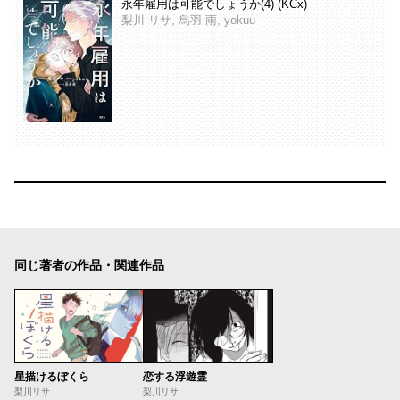
永年雇用は可能でしょうか(4) (KCx)
梨川 リサ, 烏羽 雨, yokuu
同じ著者の作品・関連作品
星描けるぼくら
恋する浮遊霊
梨川リサ
梨川リサ