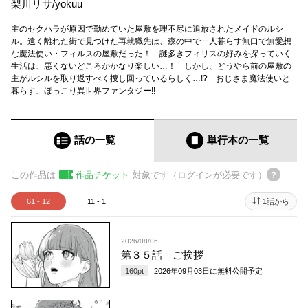
梨川リサ
/
yokuu
主のセクハラが原因で勤めていた屋敷を理不尽に追放されたメイドのルシ
ル。遠く離れた街で見つけた再就職先は、森の中で一人暮らす無口で無愛想
な魔法使い・フィルスの屋敷だった！ 謎多きフィリスの好みを探っていく
生活は、悪くないどころかかなり楽しい…！ しかし、どうやら前の屋敷の
主がルシルを取り返すべく捜し回っているらしく…!? おじさま魔法使いと
暮らす、ほっこり異世界ファンタジー!!
話の一覧
単行本
の一覧
この作品は
作品チケット
対象です（ログインが必要です）
61 - 12
11 - 1
1話から
2026/08/06
第３５話 ご挨拶
160
pt
2026年09月03日
に無料公開予定