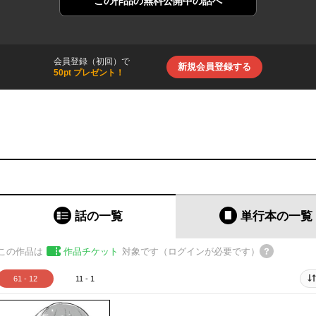
この作品の
無料公開中の話へ
会員登録（初回）で
新規会員登録する
50pt プレゼント！
話の一覧
単行本
の一覧
この作品は
作品チケット
対象です（ログインが必要です）
61 - 12
11 - 1