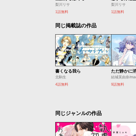
梨川リサ
梨川リサ
1話無料
1話無料
同じ掲載誌の作品
書くなる我ら
北駒生
結城芙由奈/ma
4話無料
9話無料
同じジャンルの作品