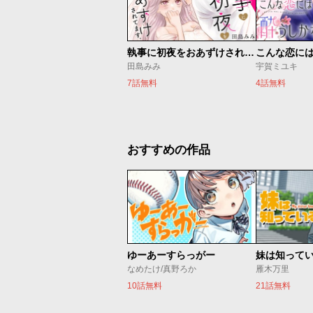
執事に初夜をおあずけされてます。
こんな恋に
田島みみ
宇賀ミユキ
7話無料
4話無料
おすすめの作品
ゆーあーすらっがー
妹は知って
なめたけ/真野ろか
雁木万里
10話無料
21話無料