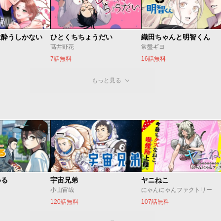
は酔うしかない
ひとくちちょうだい
織田ちゃんと明智くん
髙井野花
常盤ギヨ
7話無料
16話無料
もっと見る
いる
宇宙兄弟
ヤニねこ
小山宙哉
にゃんにゃんファクトリー
120話無料
107話無料