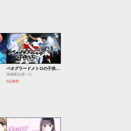
ベオグラードメトロの子供たち
隷蔵庫/山座一心
6話無料