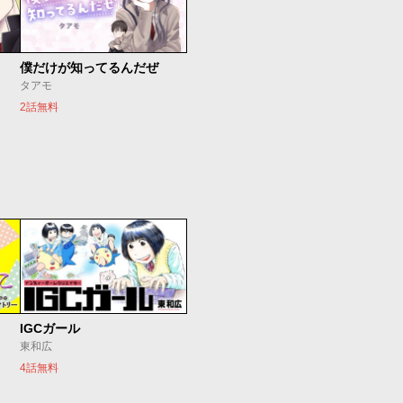
僕だけが知ってるんだぜ
タアモ
2話無料
IGCガール
東和広
4話無料