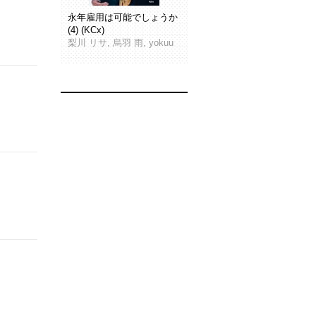
永年雇用は可能でしょうか
(4) (KCx)
梨川 リサ, 烏羽 雨, yokuu