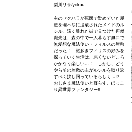
梨川リサ
/
yokuu
主のセクハラが原因で勤めていた屋
敷を理不尽に追放されたメイドのル
シル。遠く離れた街で見つけた再就
職先は、森の中で一人暮らす無口で
無愛想な魔法使い・フィルスの屋敷
だった！ 謎多きフィリスの好みを
探っていく生活は、悪くないどころ
かかなり楽しい…！ しかし、どう
やら前の屋敷の主がルシルを取り返
すべく捜し回っているらしく…!?
おじさま魔法使いと暮らす、ほっこ
り異世界ファンタジー!!