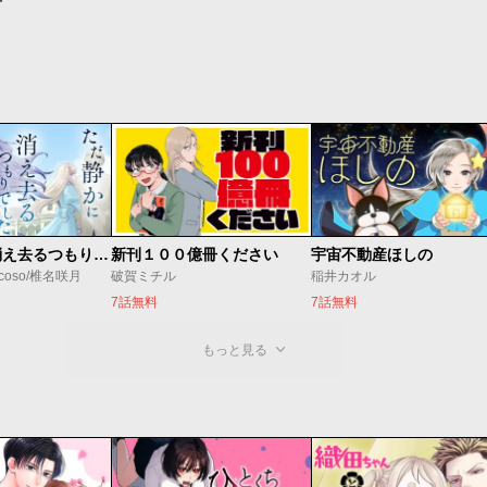
ただ静かに消え去るつもりでした
新刊１００億冊ください
宇宙不動産ほしの
coso/椎名咲月
破賀ミチル
稲井カオル
7話無料
7話無料
もっと見る