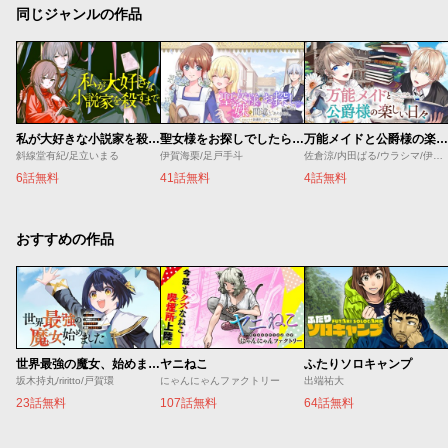
同じジャンルの作品
私が大好きな小説家を殺すまで
聖女様をお探しでしたら妹で間違いありません。さあどうぞお連れください、今すぐ。
万能メイドと公爵様の楽しい日々
斜線堂有紀/足立いまる
伊賀海栗/足戸手斗
佐倉涼/内田ぱる/ウラシマ/伊藤テリヤキ
6話無料
41話無料
4話無料
おすすめの作品
世界最強の魔女、始めました ～私だけ『攻略サイト』を見れる世界で自由に生きます～
ヤニねこ
ふたりソロキャンプ
坂木持丸/riritto/戸賀環
にゃんにゃんファクトリー
出端祐大
23話無料
107話無料
64話無料