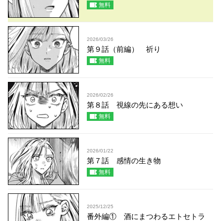
無料
2026/03/26
第９話（前編） 祈り
無料
2026/02/26
第８話 視線の先にある想い
無料
2026/01/22
第７話 感情の生き物
無料
2025/12/25
番外編① 酒にまつわるエトセトラ