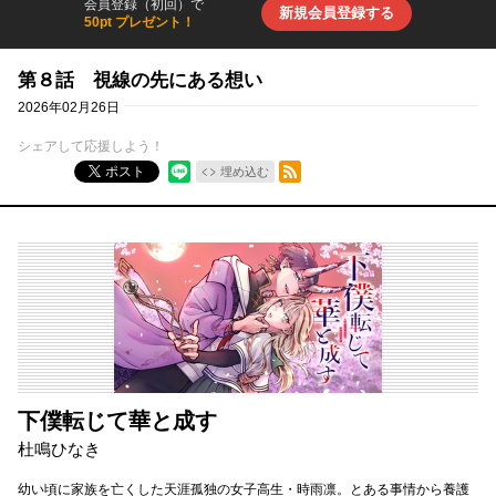
会員登録（初回）で
新規会員登録する
50pt プレゼント！
第８話 視線の先にある想い
2026年02月26日
シェアして応援しよう！
RSSフィード
ポスト
埋め込む
下僕転じて華と成す
杜鳴ひなき
幼い頃に家族を亡くした天涯孤独の女子高生・時雨凛。とある事情から養護