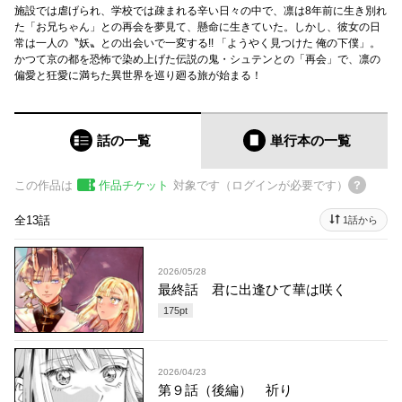
施設では虐げられ、学校では疎まれる辛い日々の中で、凛は8年前に生き別れ
た「お兄ちゃん」との再会を夢見て、懸命に生きていた。しかし、彼女の日
常は一人の〝妖〟との出会いで一変する!! 「ようやく見つけた 俺の下僕」。
かつて京の都を恐怖で染め上げた伝説の鬼・シュテンとの「再会」で、凛の
偏愛と狂愛に満ちた異世界を巡り廻る旅が始まる！
話の一覧
単行本
の一覧
この作品は
作品チケット
対象です（ログインが必要です）
全13話
1話から
2026/05/28
最終話 君に出逢ひて華は咲く
175
pt
2026/04/23
第９話（後編） 祈り