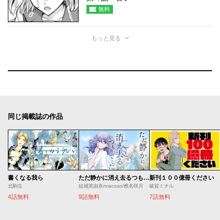
無料
もっと見る
同じ掲載誌の作品
書くなる我ら
ただ静かに消え去るつもりでした
新刊１００億冊ください
北駒生
結城芙由奈/macoso/椎名咲月
破賀ミチル
4話無料
9話無料
7話無料