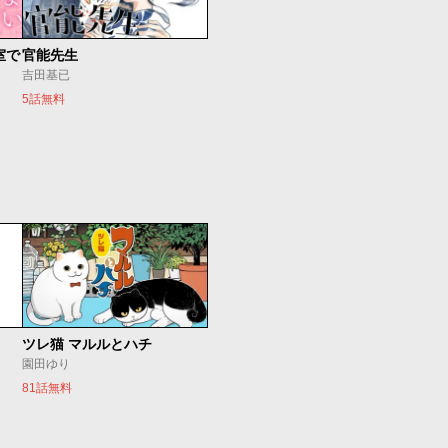
室で
官能先生
吉田基已
5話無料
ツレ猫 マルルとハチ
園田ゆり
81話無料