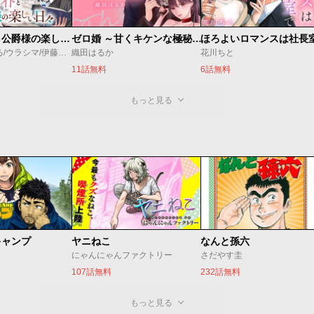
万能メイドと公爵様の楽しい日々
ゼロ婚 ～甘くキケンな極秘任務～
ほろよいロマンスは社長
佐倉涼/内田ぱる/ウラシマ/伊藤テリヤキ
織田はるか
花川ちと
11話無料
6話無料
もっと見る
キャンプ
ヤニねこ
なんと孫六
にゃんにゃんファクトリー
さだやす圭
107話無料
232話無料
もっと見る