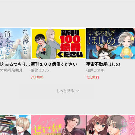
ただ静かに消え去るつもりでした
新刊１００億冊ください
宇宙不動産ほしの
coso/椎名咲月
破賀ミチル
稲井カオル
7話無料
7話無料
もっと見る