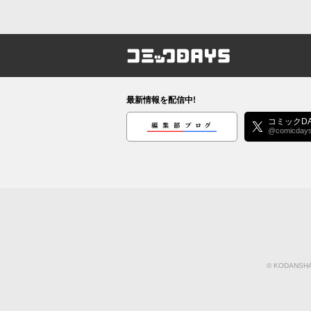
コミックDAYS
最新情報を配信中!
編集部ブログ
コミックDA
@comicday
©
KODANSHA 