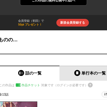
この作品の
無料公開中の話へ
会員登録（初回）で
新規会員登録する
50pt プレゼント！
ものの…
話の一覧
単行本
の一覧
この作品は
作品チケット
対象です（ログインが必要です）
全13話