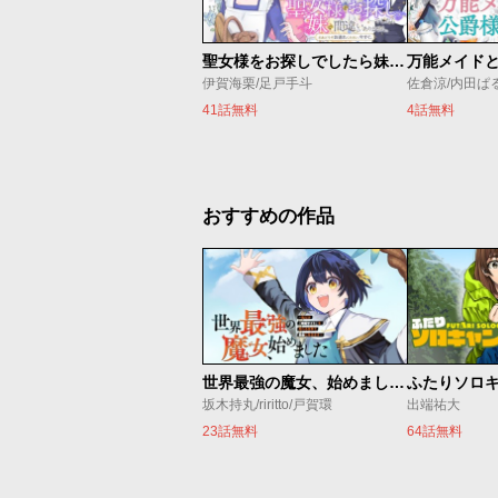
聖女様をお探しでしたら妹で間違いありません。さあどうぞお連れください、今すぐ。
伊賀海栗/足戸手斗
41話無料
4話無料
おすすめの作品
世界最強の魔女、始めました ～私だけ『攻略サイト』を見れる世界で自由に生きます～
ふたりソロ
坂木持丸/riritto/戸賀環
出端祐大
23話無料
64話無料