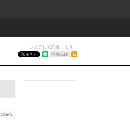
シェアして応援しよう！
RSSフィード
ポスト
埋め込む
1話から