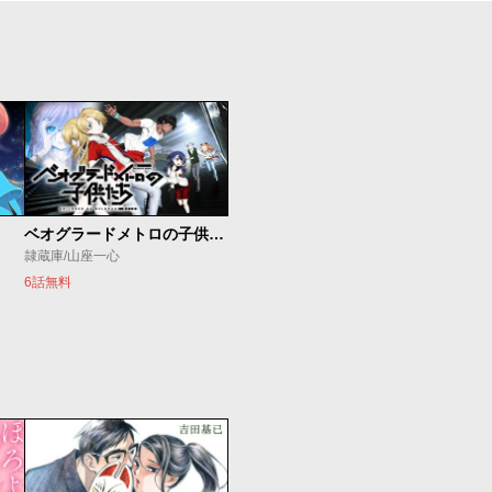
ベオグラードメトロの子供たち
隷蔵庫/山座一心
6話無料