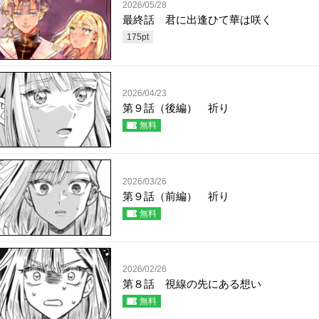
2026/05/28
最終話 君に出逢ひて華は咲く
175
pt
2026/04/23
第９話（後編） 祈り
無料
2026/03/26
第９話（前編） 祈り
無料
2026/02/26
第８話 視線の先にある想い
無料