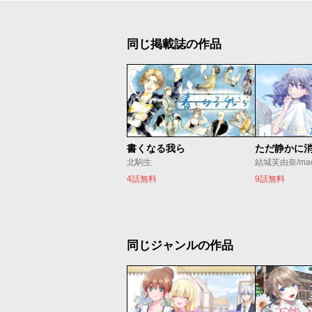
同じ掲載誌の作品
書くなる我ら
北駒生
結城芙由奈/ma
4話無料
9話無料
同じジャンルの作品