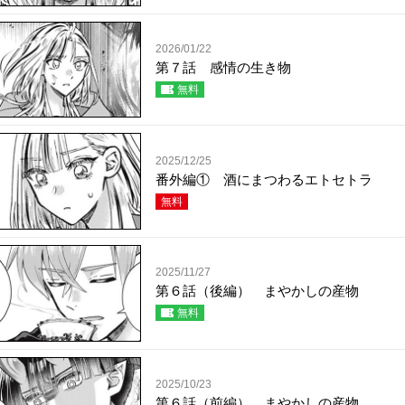
2026/01/22
第７話 感情の生き物
無料
2025/12/25
番外編① 酒にまつわるエトセトラ
無料
2025/11/27
第６話（後編） まやかしの産物
無料
2025/10/23
第６話（前編） まやかしの産物