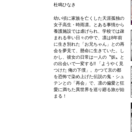
杜鳴ひなき
幼い頃に家族を亡くした天涯孤独の
女子高生・時雨凛。とある事情から
養護施設では虐げられ、学校では疎
まれる辛い日々の中で、凛は8年前
に生き別れた「お兄ちゃん」との再
会を夢見て、懸命に生きていた。し
かし、彼女の日常は一人の〝妖〟と
の出会いで一変する!! 「ようやく見
つけた 俺の下僕」。かつて京の都
を恐怖で染め上げた伝説の鬼・シュ
テンとの「再会」で、凛の偏愛と狂
愛に満ちた異世界を巡り廻る旅が始
まる！