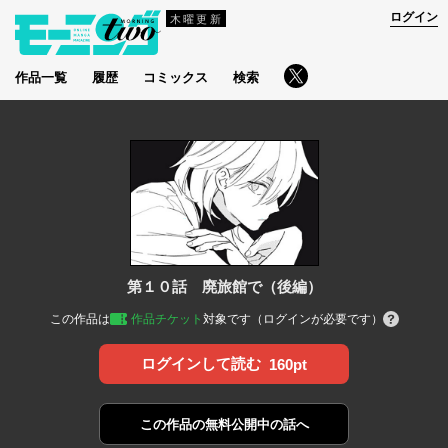
ログイン
木曜更新
作品一覧
履歴
コミックス
検索
第１０話 廃旅館で（後編）
この作品は
作品チケット
対象です（ログインが必要です）
ログインして読む
160pt
この作品の
無料公開中の話へ