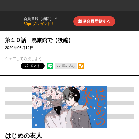
会員登録（初回）で
新規会員登録する
50pt プレゼント！
第１０話 廃旅館で（後編）
2026年03月12日
シェアして応援しよう！
RSSフィード
ポスト
埋め込む
はじめの友人