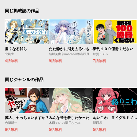
同じ掲載誌の作品
書くなる我ら
ただ静かに消え去るつもりでした
新刊１００億冊ください
北駒生
結城芙由奈/macoso/椎名咲月
破賀ミチル
4話無料
9話無料
7話無料
同じジャンルの作品
隣人、ヤっちゃいますか？
みんな蛍を殺したかった
ぬいこわ ヌイグルミノコワイハナシ
赤瀬新一
木爾チレン/瀬戸さとみ
湖西晶
6話無料
5話無料
5話無料