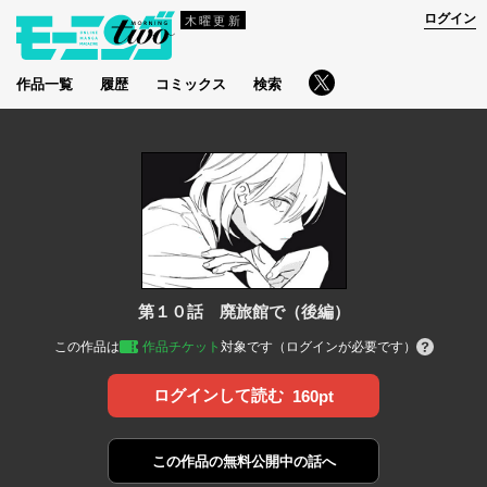
ログイン
木曜更新
作品一覧
履歴
コミックス
検索
第１０話 廃旅館で（後編）
この作品は
作品チケット
対象です（ログインが必要です）
ログインして読む
160pt
この作品の
無料公開中の話へ