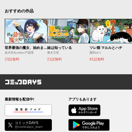
おすすめの作品
世界最強の魔女、始めました ～私だけ『攻略サイト』を見れる世界で自由に生きます～
妹は知っている
ツレ猫 マルルとハチ
坂木持丸/riritto/戸賀環
雁木万里
園田ゆり
23話無料
21話無料
81話無料
コミックDAYS
最新情報を配信中!
アプリもあります
編集部ブログ
コミックDAYS
@comicdays_team