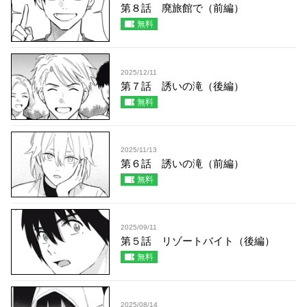
第８話 廃旅館で（前編）
無料
2025/12/11
第７話 誘いの滝（後編）
無料
2025/11/13
第６話 誘いの滝（前編）
無料
2025/09/11
第５話 リゾートバイト（後編）
無料
2025/08/14