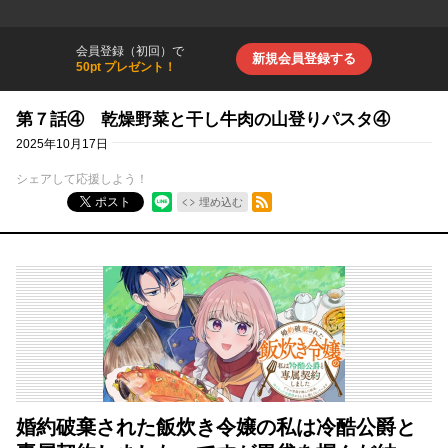
会員登録（初回）で
新規会員登録する
50pt プレゼント！
第７話④ 乾燥野菜と干し牛肉の山登りパスタ④
2025年10月17日
シェアして応援しよう！
RSSフィード
ポスト
埋め込む
婚約破棄された飯炊き令嬢の私は冷酷公爵と