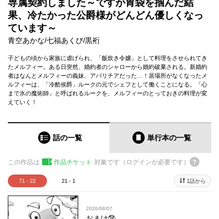
専属契約しました～ですが胃袋を掴んだ結
果、冷たかった公爵様がどんどん優しくなっ
ています～
青空あかな
/
七福あくび
/
黒裄
子どもの頃から家族に虐げられ、「飯炊き令嬢」として料理をさせられてき
たメルフィー。ある日突然、婚約者のシャローから婚約破棄される。新婚約
者はなんとメルフィーの義妹、アバリチアだった…！居場所がなくなったメ
ルフィーは、「冷酷侯爵」ルークの元でシェフとして働くことになる。「心
まで氷の魔術師」と呼ばれるルークを、メルフィーのとっておきの料理が変
えていく！
話の一覧
単行本
の一覧
この作品は
作品チケット
対象です（ログインが必要です）
71 - 22
21 - 1
1話から
2026/08/07
おまけ㉔