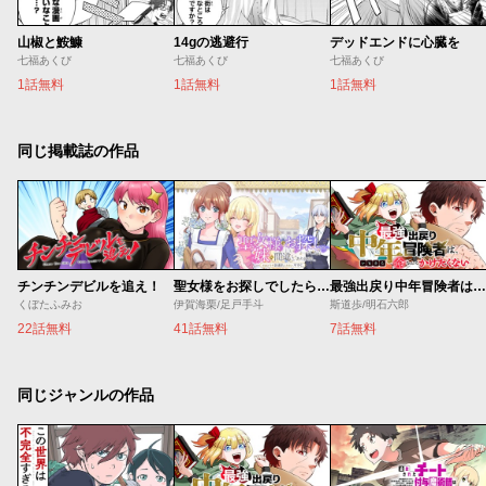
山椒と鮟鱇
14gの逃避行
デッドエンドに心臓を
七福あくび
七福あくび
七福あくび
1話無料
1話無料
1話無料
同じ掲載誌の作品
チンチンデビルを追え！
聖女様をお探しでしたら妹で間違いありません。さあどうぞお連れください、今すぐ。
最強出戻り中年冒険者は、今さら命なんてかけたくない
くぼたふみお
伊賀海栗/足戸手斗
斯道歩/明石六郎
22話無料
41話無料
7話無料
同じジャンルの作品