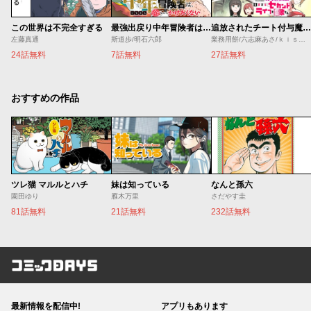
この世界は不完全すぎる
最強出戻り中年冒険者は、今さら命なんてかけたくない
追放されたチート付与魔術師は気ままなセカンドライフを謳歌する。 ～俺は武器だけじゃなく、あらゆるものに『強化ポイント』を付与できるし、俺の意思でいつでも効果を解除できるけど、残った人たち大丈夫？～
左藤真通
斯道歩/明石六郎
業務用餅/六志麻あさ/ｋｉｓｕｉ
24話無料
7話無料
27話無料
おすすめの作品
ツレ猫 マルルとハチ
妹は知っている
なんと孫六
園田ゆり
雁木万里
さだやす圭
81話無料
21話無料
232話無料
コミックDAYS
最新情報を配信中!
アプリもあります