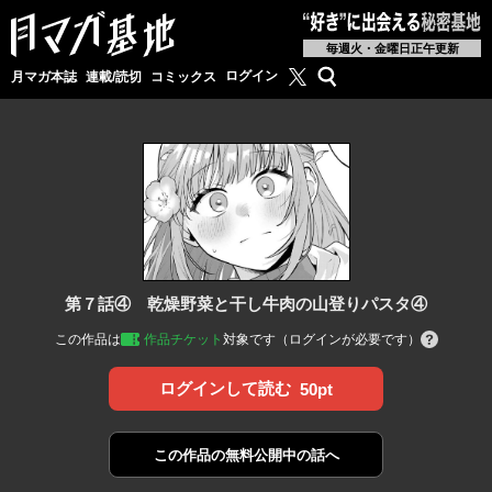
毎週火・金曜日正午更新
月マガ基地公式X
検索
ログイン
月マガ本誌
連載/読切
コミックス
第７話④ 乾燥野菜と干し牛肉の山登りパスタ④
この作品は
作品チケット
対象です（ログインが必要です）
ログインして読む
50pt
この作品の
無料公開中の話へ