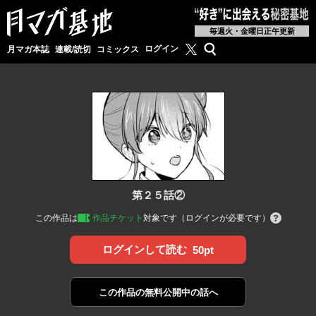
毎週火・金曜日正午更新
月マガ基地公式X
検索
ログイン
月マガ本誌
連載/読切
コミックス
第２５話②
この作品は
作品チケット
対象です（ログインが必要です）
ログインして読む
50pt
この作品の
無料公開中の話へ