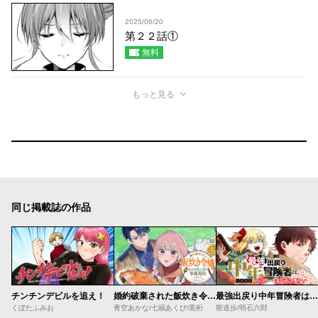
2025/06/20
第２２話①
無料
もっと見る
同じ掲載誌の作品
チンチンデビルを追え！
婚約破棄された飯炊き令嬢の私は冷酷公爵と専属契約しました～ですが胃袋を掴んだ結果、冷たかった公爵様がどんどん優しくなっています～
最強出戻り中年冒険者は、今さら命なんてかけたくない
くぼたふみお
青空あかな/七福あくび/黒裄
斯道歩/明石六郎