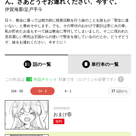
ん。さあどうぞお連れください、今すぐ。
伊賀海栗
/
足戸手斗
日々、教会に通っては精力的に慈善活動を行う妹のことを誰もが「聖女に違
いない」と褒めそやします。でも、その寄付のおかげで家計は常に火の車。
私が貯めたお金もすべて妹は教会に寄付してしまいました。そこに現われた
見目麗しい男性は王国からの使いで聖女を探しているのだとか。どうぞどう
ぞ、妹をお連れください。今すぐに！
話の一覧
単行本
の一覧
この作品は
作品チケット
対象です（ログインが必要です）
104 - 55
54 - 5
4 - 1
1話から
2025/08/22
おまけ⑥
無料