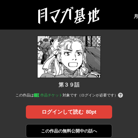
第３９話
この作品は
作品チケット
対象です（ログインが必要です）
80pt
ログインして読む
この作品の
無料公開中の話へ