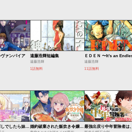
ルヴァンパイア
遠藤浩輝短編集
遠藤浩輝
遠藤浩輝
1話無料
11話無料
聖女様をお探しでしたら妹で間違いありません。さあどうぞお連れください、今すぐ。
婚約破棄された飯炊き令嬢の私は冷酷公爵と専属契約しました～ですが胃袋を掴んだ結果、冷たかった公爵様がどんどん優しくなっています～