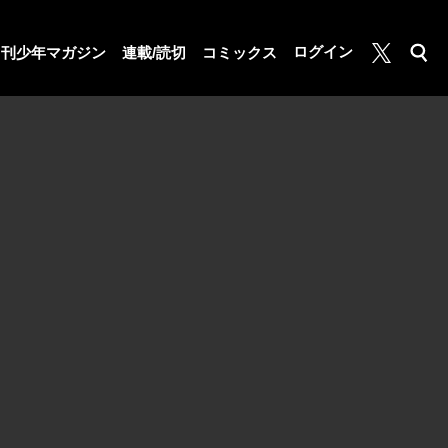
月マガ基地
ログイン
月刊少年マガジン
連載/読切
コミックス
検索
公式X