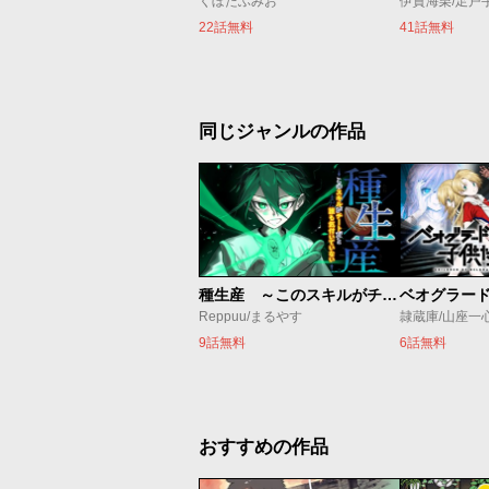
くぼたふみお
伊賀海栗/足戸
22話無料
41話無料
同じジャンルの作品
種生産 ～このスキルがチートだとまだ誰も気付いていない～
Reppuu/まるやす
隷蔵庫/山座一
9話無料
6話無料
おすすめの作品