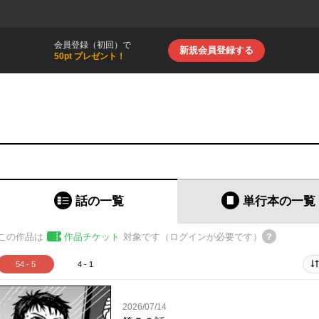
会員登録（初回）で
新規会員登録する
50pt プレゼント！
話の一覧
単行本
の一覧
この作品は
作品チケット
対象です（ログインが必要です）
54 - 5
4 - 1
2026/07/14