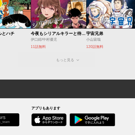
ルとハチ
今夜もシリアルキラーと待ち合わせ
宇宙兄弟
伊口紺/中村優児
小山宙哉
11話無料
120話無料
もっと見る
アプリもあります
YS
s_team