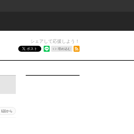
シェアして応援しよう！
RSSフィード
ポスト
埋め込む
1話から