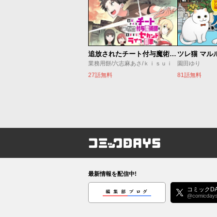
追放されたチート付与魔術師は気ままなセカンドライフを謳歌する。 ～俺は武器だけじゃなく、あらゆるものに『強化ポイント』を付与できるし、俺の意思でいつでも効果を解除できるけど、残った人たち大丈夫？～
ツレ猫 マル
業務用餅/六志麻あさ/ｋｉｓｕｉ
園田ゆり
27話無料
81話無料
コミックDAYS
最新情報を配信中!
編集部ブログ
コミックDA
@comicday