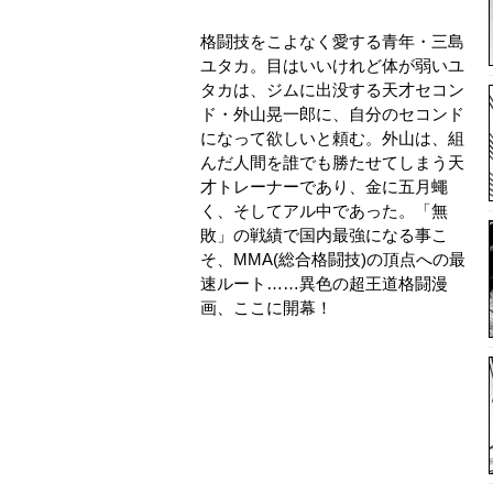
格闘技をこよなく愛する青年・三島
ユタカ。目はいいけれど体が弱いユ
タカは、ジムに出没する天才セコン
ド・外山晃一郎に、自分のセコンド
になって欲しいと頼む。外山は、組
んだ人間を誰でも勝たせてしまう天
才トレーナーであり、金に五月蠅
く、そしてアル中であった。「無
敗」の戦績で国内最強になる事こ
そ、MMA(総合格闘技)の頂点への最
速ルート……異色の超王道格闘漫
画、ここに開幕！