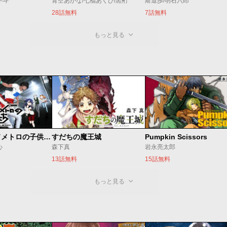
手斗
青空あかな/七福あくび/黒裄
斯道歩/明石六郎
28話無料
7話無料
もっと見る
ベオグラードメトロの子供たち
すだちの魔王城
Pumpkin Scissors
心
森下真
岩永亮太郎
13話無料
15話無料
もっと見る