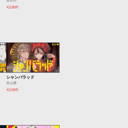
黒井白
4話無料
シャンバラッド
眞山継
4話無料