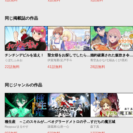
同じ掲載誌の作品
チンチンデビルを追え！
聖女様をお探しでしたら妹で間違いありません。さあどうぞお連れください、今すぐ。
婚約破棄された飯炊き令嬢の私は冷酷公爵と専属契約しました～ですが胃袋を掴んだ結果、冷たかった公爵様がどんどん優しくなっています～
くぼたふみお
伊賀海栗/足戸手斗
青空あかな/七福あくび/黒裄
22話無料
41話無料
28話無料
同じジャンルの作品
種生産 ～このスキルがチートだとまだ誰も気付いていない～
ベオグラードメトロの子供たち
すだちの魔王城
Reppuu/まるやす
隷蔵庫/山座一心
森下真