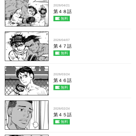
2026/04/21
第４８話
無料
2026/04/07
第４７話
無料
2026/03/24
第４６話
無料
2026/02/24
第４５話
無料