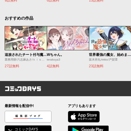
9話無料
6話無料
13話無料
おすすめの作品
追放されたチート付与魔術師は気ままなセカンドライフを謳歌する。 ～俺は武器だけじゃなく、あらゆるものに『強化ポイント』を付与できるし、俺の意思でいつでも効果を解除できるけど、残った人たち大丈夫？～
Wちゃん。
世界最強の魔女、始めました ～私だけ『攻略サイト』を見れる世界で自由に生きます～
業務用餅/六志麻あさ/ｋｉｓｕｉ
terakoya3
坂木持丸/riritto/戸賀環
27話無料
4話無料
23話無料
コミックDAYS
最新情報を配信中!
アプリもあります
編集部ブログ
コミックDAYS