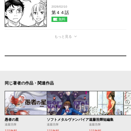
2026/02/10
第４４話
無料
もっと見る
同じ著者の作品・関連作品
愚者の星
ソフトメタルヴァンパイア
遠藤浩輝短編集
遠藤浩輝
遠藤浩輝
遠藤浩輝
1話無料
1話無料
1話無料