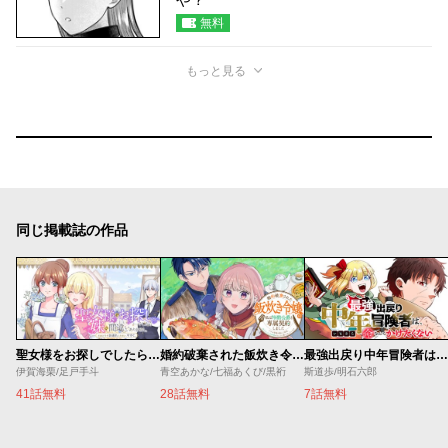
無料
もっと見る
同じ掲載誌の作品
聖女様をお探しでしたら妹で間違いありません。さあどうぞお連れください、今すぐ。
婚約破棄された飯炊き令嬢の私は冷酷公爵と専属契約しました～ですが胃袋を掴んだ結果、冷たかった公爵様がどんどん優しくなっています～
最強出戻り中年冒険者は、今さら命なんてかけたくない
伊賀海栗/足戸手斗
青空あかな/七福あくび/黒裄
斯道歩/明石六郎
41話無料
28話無料
7話無料