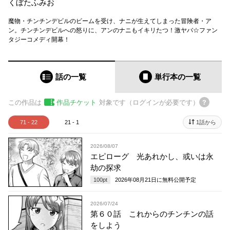
くぼたふみお
魔物・チンチンデビルのビームを受け、ナニが生えてしまった冒険者・ア
ン。チンチンデビルへの怒りに、アンのナニもイキリたつ！激ヤバ☆ファン
タジーコメディ開幕！
話の一覧
単行本
の一覧
この作品は
作品チケット
対象です（ログインが必要です）
71 - 22
21 - 1
1話から
2026/08/07
エピローグ 光あれかし、或いは永
劫の探求
100
pt
2026年08月21日
に無料公開予定
2026/07/24
第６０話 これからのチンチンの話
をしよう