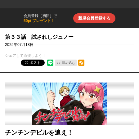
会員登録（初回）で
新規会員登録する
50pt プレゼント！
第３３話 試されしジュノー
2025年07月18日
シェアして応援しよう！
RSSフィード
ポスト
埋め込む
チンチンデビルを追え！