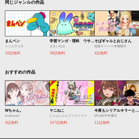
同じジャンルの作品
まんペン
学習マンガ・理科 ウサウサ！
そばギャルとおじさん
トミムラコタ
まきいわ山
稲葉そーへー/本橋隆司
10話無料
39話無料
4話無料
おすすめの作品
Wちゃん。
ヤニねこ
今夜もシリアルキラーと待ち合わせ
terakoya3
にゃんにゃんファクトリー
伊口紺/中村優児
4話無料
107話無料
11話無料