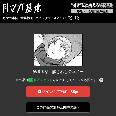
毎週火・金曜日正午更新
月マガ基地公式X
検索
ログイン
月マガ本誌
連載/読切
コミックス
第３３話 試されしジュノー
この作品は
作品チケット
対象です（ログインが必要です）
ログインして読む
85pt
この作品の
無料公開中の話へ