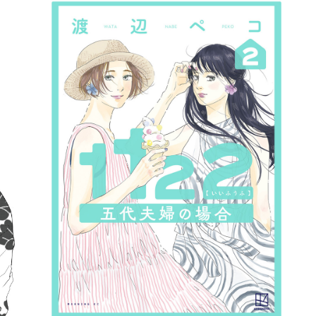
詳細ページへのリンク