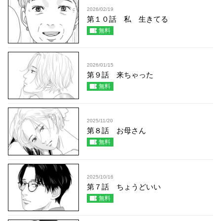
2026/02/19
第１０話 私 生きてる
無料
2026/01/15
第９話 来ちゃった
無料
2025/11/20
第８話 お母さん
無料
2025/10/16
第７話 ちょうどいい
無料