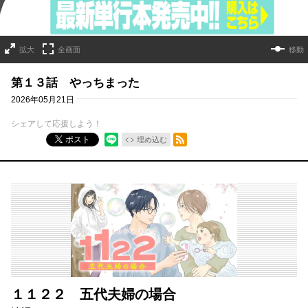
拡大
全画面
移動
第１３話 やっちまった
2026年05月21日
シェアして応援しよう！
RSSフィード
ポスト
埋め込む
１１２２ 五代夫婦の場合